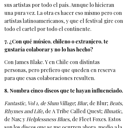
sus artistas por todo el país. Aunque lo hicieran
una pura vez. La otra es hacer eso mismo pero con
artistas latinoamericanos, y que el festival gire con
todo el cartel por todo el continente.
7. ¿Con qué músico, chileno o extranjero, te
gustaría colaborar y no lo has hecho?
Con James Blake. Y en Chile con distintas
personas, pero prefiero que queden en reserva
para que esas colaboraciones resulten.
8. Nombra cinco discos que te hayan influenciado.
Fantastic, Vol 1, de Slum Village
;
Blur
, de Blur;
Beats,
Rhymes and Life
, de A Tribe Called Quest;
Illmatic
,
de Nas; y
Helplessness Blues
, de Fleet Foxes. Estos
son los discos que se me ocurren ahora, medio a la