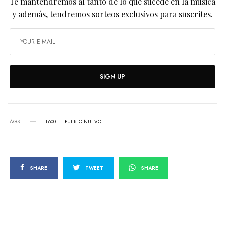
Te mantendremos al tanto de lo que sucede en la música
y además, tendremos sorteos exclusivos para suscrites.
SIGN UP
TAGS
F600
PUEBLO NUEVO
SHARE
TWEET
SHARE