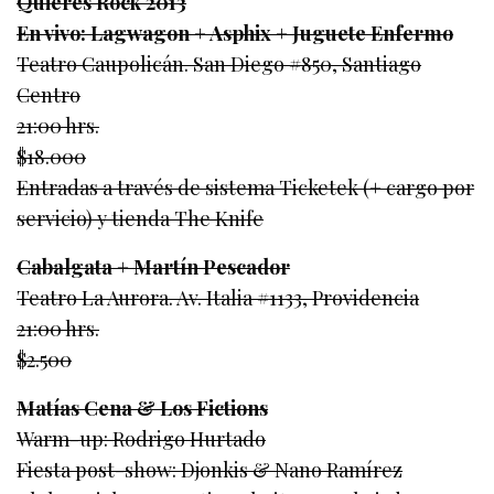
Quieres Rock 2013
En vivo: Lagwagon + Asphix + Juguete Enfermo
Teatro Caupolicán. San Diego #850, Santiago
Centro
21:00 hrs.
$18.000
Entradas a través de sistema Ticketek (+ cargo por
servicio) y tienda The Knife
Cabalgata + Martín Pescador
Teatro La Aurora. Av. Italia #1133, Providencia
21:00 hrs.
$2.500
Matías Cena & Los Fictions
Warm-up: Rodrigo Hurtado
Fiesta post-show: Djonkis & Nano Ramírez