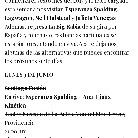
Comienza el sexto mes del 2013 y lo hace cargado:
esta semana nos visitan
Esperanza Spalding
,
Lagwagon
,
Neil Halstead
y
Julieta Venegas
.
Además, regresa
La Big Rabia
de su gira por
España y muchas otras bandas nacionales se
estarán presentando en vivo. Acá te dejamos
algunas de las alternativas que puedes encontrar
los próximos siete días:
LUNES 3 DE JUNIO
Santiago Fusión
En vivo: Esperanza Spalding + Ana Tijoux +
Kinética
Teatro Nescafé de las Artes. Manuel Montt #032,
Providencia
21:00 hrs.