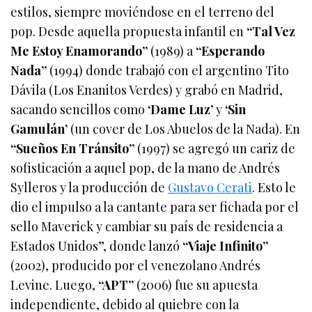
estilos, siempre moviéndose en el terreno del
pop. Desde aquella propuesta infantil en
“Tal Vez
Me Estoy Enamorando”
(1989) a
“Esperando
Nada”
(1994) donde trabajó con el argentino Tito
Dávila (Los Enanitos Verdes) y grabó en Madrid,
sacando sencillos como
‘Dame Luz’
y
‘Sin
Gamulán’
(un cover de Los Abuelos de la Nada). En
“Sueños En Tránsito”
(1997) se agregó un cariz de
sofisticación a aquel pop, de la mano de Andrés
Sylleros y la producción de
Gustavo Cerati
. Esto le
dio el impulso a la cantante para ser fichada por el
sello Maverick y cambiar su país de residencia a
Estados Unidos”, donde lanzó
“Viaje Infinito”
(2002), producido por el venezolano Andrés
Levine. Luego,
“APT”
(2006) fue su apuesta
independiente, debido al quiebre con la