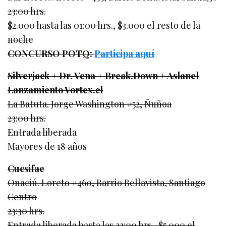
23:00 hrs.
$2.000 hasta las 01:00 hrs., $3.000 el resto de la
noche
CONCURSO POTQ:
Participa aquí
Silverjack + Dr. Vena + Break.Down + Aslanel
Lanzamiento Vortex.cl
La Batuta. Jorge Washington #52, Ñuñoa
23:00 hrs.
Entrada liberada
Mayores de 18 años
Cucsifae
Onaciú. Loreto #460, Barrio Bellavista, Santiago
Centro
23:30 hrs.
Entrada liberada hasta las 23:00 hrs., $5.000 el