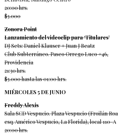
20:00 hrs.
$3.000
Zonora Point
Lanzamiento del videoclip para ‘Titulares’
DJ Sets: Daniel Klauser + Juan J Beatz
Club Subterráneo. Paseo Orrego Luco #46,
Providencia
21:30 hrs.
$3.000 hasta las 01:00 hrs.
MIÉRCOLES 5 DE JUNIO
Freddy Alexis
Sala SCD Vespucio. Plaza Vespucio (Froilán Roa
esq. Américo Vespucio, La Florida), local 110-A
20:00 hrs.