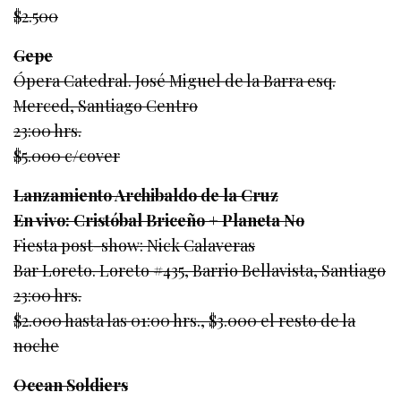
$2.500
Gepe
Ópera Catedral. José Miguel de la Barra esq.
Merced, Santiago Centro
23:00 hrs.
$5.000 c/cover
Lanzamiento Archibaldo de la Cruz
En vivo: Cristóbal Briceño + Planeta No
Fiesta post-show: Nick Calaveras
Bar Loreto. Loreto #435, Barrio Bellavista, Santiago
23:00 hrs.
$2.000 hasta las 01:00 hrs., $3.000 el resto de la
noche
Ocean Soldiers