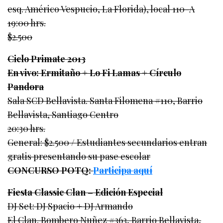
esq. Américo Vespucio, La Florida), local 110-A
19:00 hrs.
$2.500
Ciclo Primate 2013
En vivo: Ermitaño + Lo Fi Lamas + Círculo
Pandora
Sala SCD Bellavista. Santa Filomena #110, Barrio
Bellavista, Santiago Centro
20:30 hrs.
General: $2.500 / Estudiantes secundarios entran
gratis presentando su pase escolar
CONCURSO POTQ:
Participa aquí
Fiesta Classic Clan – Edición Especial
DJ Set: DJ Spacio + DJ Armando
El Clan. Bombero Nuñez #363, Barrio Bellavista,