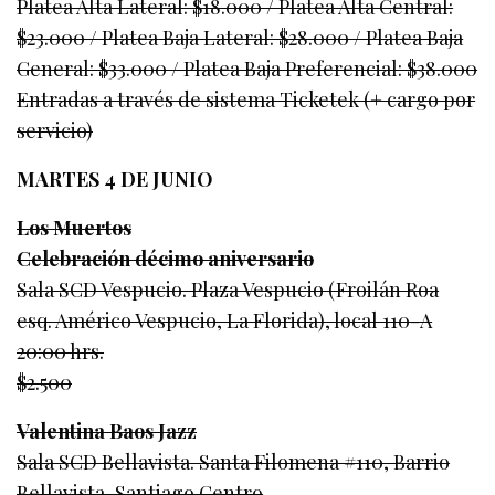
Platea Alta Lateral: $18.000 / Platea Alta Central:
$23.000 / Platea Baja Lateral: $28.000 / Platea Baja
General: $33.000 / Platea Baja Preferencial: $38.000
Entradas a través de sistema Ticketek (+ cargo por
servicio)
MARTES 4 DE JUNIO
Los Muertos
Celebración décimo aniversario
Sala SCD Vespucio. Plaza Vespucio (Froilán Roa
esq. Américo Vespucio, La Florida), local 110-A
20:00 hrs.
$2.500
Valentina Baos Jazz
Sala SCD Bellavista. Santa Filomena #110, Barrio
Bellavista, Santiago Centro