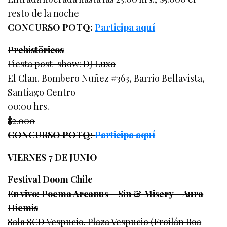
resto de la noche
CONCURSO POTQ:
Participa aquí
Prehistöricos
Fiesta post-show: DJ Luxo
El Clan. Bombero Nuñez #363, Barrio Bellavista,
Santiago Centro
00:00 hrs.
$2.000
CONCURSO POTQ:
Participa aquí
VIERNES 7 DE JUNIO
Festival Doom Chile
En vivo: Poema Arcanus + Sin & Misery + Aura
Hiemis
Sala SCD Vespucio. Plaza Vespucio (Froilán Roa