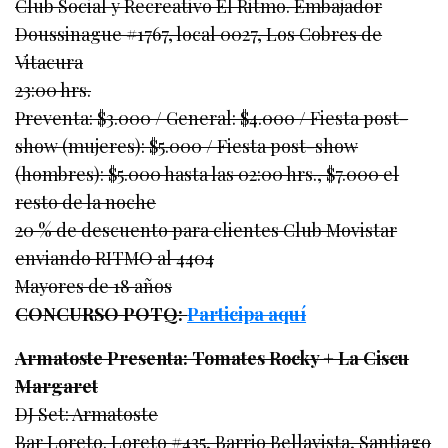
Club Social y Recreativo El Ritmo. Embajador
Doussinague #1767, local 0027, Los Cobres de
Vitacura
23:00 hrs.
Preventa: $3.000 / General: $4.000 / Fiesta post-
show (mujeres): $5.000 / Fiesta post-show
(hombres): $5.000 hasta las 02:00 hrs., $7.000 el
resto de la noche
20 % de descuento para clientes Club Movistar
enviando RITMO al 4404
Mayores de 18 años
CONCURSO POTQ:
Participa aquí
Armatoste Presenta: Tomates Rocky + La Ciscu
Margaret
DJ Set: Armatoste
Bar Loreto. Loreto #435, Barrio Bellavista, Santiago