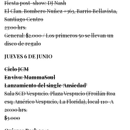
Fiesta post-show: DJ Nash
El Clan. Bombero Nuñez #363, Barrio Bellavista,
Santiago Centro
23:00 hrs.
General: $2.000 / Los primeros 50 se llevan un
disco de regalo
JUEVES 6 DE JUNIO
Ciclo JCM
En vivo: MammaSoul
Lanzamiento del single ‘Ansiedad’
Sala SCD Vespucio. Plaza Vespucio (Froilán Roa
esq. Américo Vespucio, La Florida), local 110-A
20:00 hrs.
$3.000