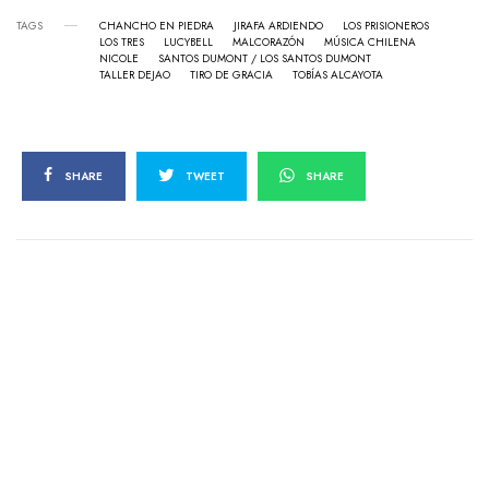
TAGS
CHANCHO EN PIEDRA
JIRAFA ARDIENDO
LOS PRISIONEROS
LOS TRES
LUCYBELL
MALCORAZÓN
MÚSICA CHILENA
NICOLE
SANTOS DUMONT / LOS SANTOS DUMONT
TALLER DEJAO
TIRO DE GRACIA
TOBÍAS ALCAYOTA
SHARE
TWEET
SHARE