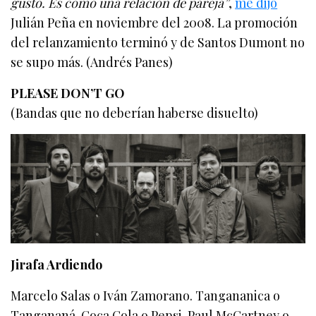
gusto. Es como una relación de pareja”
,
me dijo
Julián Peña en noviembre del 2008. La promoción
del relanzamiento terminó y de Santos Dumont no
se supo más. (Andrés Panes)
PLEASE DON’T GO
(Bandas que no deberían haberse disuelto)
Jirafa Ardiendo
Marcelo Salas o Iván Zamorano. Tangananica o
Tangananá. Coca Cola o Pepsi. Paul McCartney o