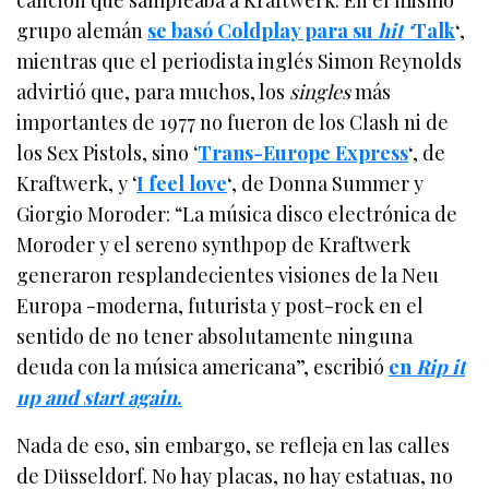
grupo alemán
se basó Coldplay para su
hit ‘
Talk
‘
,
mientras que el periodista inglés Simon Reynolds
advirtió que, para muchos, los
singles
más
importantes de 1977 no fueron de los Clash ni de
los Sex Pistols, sino ‘
Trans-Europe Express
‘
, de
Kraftwerk, y ‘
I feel love
‘
, de Donna Summer y
Giorgio Moroder: “La música disco electrónica de
Moroder y el sereno synthpop de Kraftwerk
generaron resplandecientes visiones de la Neu
Europa -moderna, futurista y post-rock en el
sentido de no tener absolutamente ninguna
deuda con la música americana”, escribió
en
Rip it
up and start again
.
Nada de eso, sin embargo, se refleja en las calles
de Düsseldorf. No hay placas, no hay estatuas, no