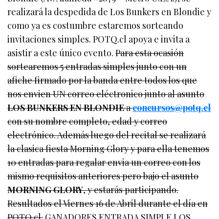
realizará la despedida de Los Bunkers en Blondie y
como ya es costumbre estaremos sorteando
invitaciones simples. POTQ.cl apoya e invita a
asistir a este único evento.
Para esta ocasión
sortearemos 5 entradas simples junto con un
afiche firmado por la banda entre todos los que
nos envien UN correo eléctronico junto al asunto
LOS BUNKERS EN BLONDIE
a
concursos@potq.cl
con su nombre completo, edad y correo
electrónico. Además luego del recital se realizará
la clasica fiesta Morning Glory y para ella tenemos
10 entradas para regalar envia un correo con los
mismo requisitos anteriores pero bajo el asunto
MORNING GLORY
, y estarás participando.
Resultados el Viernes 16 de Abril durante el día en
POTQ.cl.
GANADORES ENTRADA SIMPLE LOS