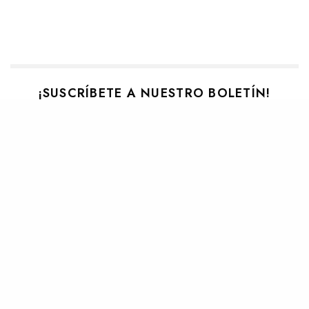
¡SUSCRÍBETE A NUESTRO BOLETÍN!
Te mantendremos al tanto de lo que sucede en la música
y además, tendremos sorteos exclusivos para suscrites.
SIGN UP
TAGS
NINE INCH NAILS