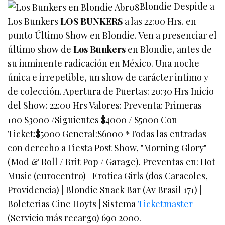
Blondie Despide a
Los Bunkers
LOS BUNKERS
a las 22:00 Hrs. en
punto Último Show en Blondie. Ven a presenciar el
último show de
Los Bunkers
en Blondie, antes de
su inminente radicación en México. Una noche
única e irrepetible, un show de carácter intimo y
de colección. Apertura de Puertas: 20:30 Hrs Inicio
del Show: 22:00 Hrs Valores: Preventa: Primeras
100 $3000 /Siguientes $4000 / $5000 Con
Ticket:$5000 General:$6000 *Todas las entradas
con derecho a Fiesta Post Show, "Morning Glory"
(Mod & Roll / Brit Pop / Garage). Preventas en: Hot
Music (eurocentro) | Erotica Girls (dos Caracoles,
Providencia) | Blondie Snack Bar (Av Brasil 171) |
Boleterias Cine Hoyts | Sistema
Ticketmaster
(Servicio más recargo) 690 2000.