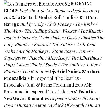
MORNING
GLORY
Post Show de Los Bunkers desde las 00:15
Hrs
Sala Central:
Mod & Roll / Indie / Brit Pop /
Garage
Buddy Holly / Elvis Presley / The Kinks /
The Who / The Rolling Stone / Weezer / The Knack /
Inspiral Carperts / Kula Shaker / Oasis / Elastica The
Long Blondes / Editors / The Killers / Yeah Yeah
Yeahs / Arctic Monkeys / Stone Roses / James /
Supergrass / Placebo / Morrissey / The Libertines /
Pulp / Kaiser Chiefs / Suede / The Smiths / T-Rex /
Blondie / The Ramones
Djs Ariel Nuñez & Arturo
Fuenzalida
Mini especial: The Beatles /
Especiales: Blur & Franz Ferdinand 2:00 AM:
Presentación especial "Los Colericos" Pista Dos:
New Wave / Romantics
Depeche Mode / Pet Shop
Boys / Human League / A Flock Of Seagull / Duran