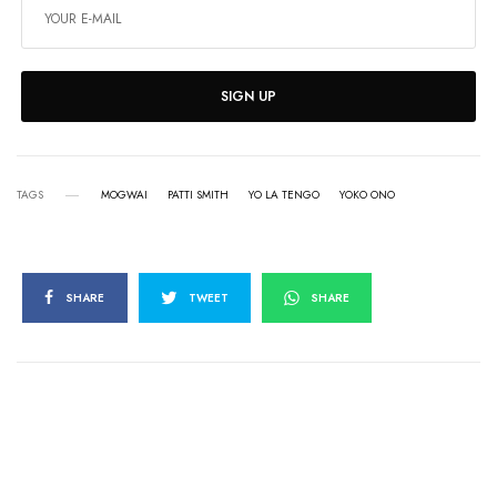
SIGN UP
TAGS
MOGWAI
PATTI SMITH
YO LA TENGO
YOKO ONO
SHARE
TWEET
SHARE