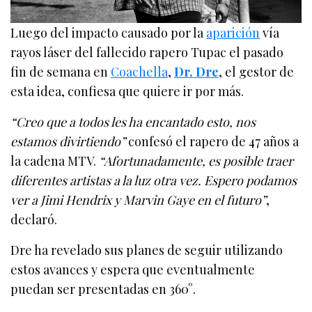
Luego del impacto causado por la
aparición
vía
rayos láser del fallecido rapero Tupac el pasado
fin de semana en
Coachella
,
Dr. Dre
, el gestor de
esta idea, confiesa que quiere ir por más.
“Creo que a todos les ha encantado esto, nos
estamos divirtiendo”
confesó el rapero de 47 años a
la cadena MTV.
“Afortunadamente, es posible traer
diferentes artistas a la luz otra vez. Espero podamos
ver a Jimi Hendrix y Marvin Gaye en el futuro”
,
declaró.
Dre ha revelado sus planes de seguir utilizando
estos avances y espera que eventualmente
puedan ser presentadas en 360°.