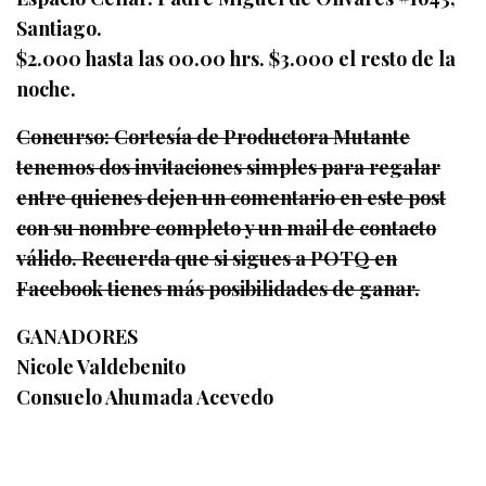
Santiago.
$2.000 hasta las 00.00 hrs. $3.000 el resto de la
noche.
Concurso: Cortesía de Productora Mutante
tenemos dos invitaciones simples para regalar
entre quienes dejen un comentario en este post
con su nombre completo y un mail de contacto
válido. Recuerda que si sigues a POTQ en
Facebook tienes más posibilidades de ganar.
GANADORES
Nicole Valdebenito
Consuelo Ahumada Acevedo