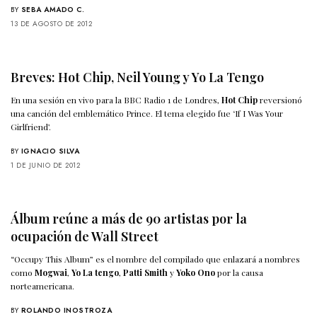
BY
SEBA AMADO C.
13 DE AGOSTO DE 2012
Breves: Hot Chip, Neil Young y Yo La Tengo
En una sesión en vivo para la BBC Radio 1 de Londres,
Hot Chip
reversionó
una canción del emblemático Prince. El tema elegido fue ‘If I Was Your
Girlfriend’.
BY
IGNACIO SILVA
1 DE JUNIO DE 2012
Álbum reúne a más de 90 artistas por la
ocupación de Wall Street
“Occupy This Album” es el nombre del compilado que enlazará a nombres
como
Mogwai
,
Yo La tengo
,
Patti Smith
y
Yoko Ono
por la causa
norteamericana.
BY
ROLANDO INOSTROZA