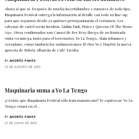
Ahora sí que sí. Después de mucha incertidumbre y rumores de todo tipo,
Maquinaria Festival entrega la información al detalle con todo su line-up,
para que sepamos desde ya quiénes protagonizarán el certamen. Los
cabezas de cartel serán Incubus, Linkin Park, Pixies y Queens Of The Stone
Age. Otros confirmados son Cansei de Ser Sexy (luego de su frustrada
visita veraniega, justo para el terremoto), Yo La Tengo, Alain Johannes y
Aeroplane; como también los sudamericanos El Otro Yo y HopPo!, la nueva
apuesta de Rubén Albarrán de Café Tacuba.
BY
ANDRÉS PANES
12 DE AGOSTO DE 2010
Maquinaria suma a Yo La Tengo
¿Creíste que Maquinaria Festival sólo traía manstream? Te equivocas: Yo La
Tengo estará en el…
BY
ANDRÉS PANES
21 DE JUNIO DE 2010