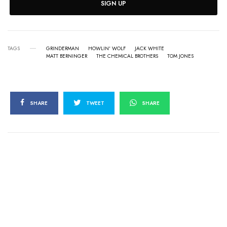
SIGN UP
TAGS
GRINDERMAN
HOWLIN' WOLF
JACK WHITE
MATT BERNINGER
THE CHEMICAL BROTHERS
TOM JONES
SHARE
TWEET
SHARE