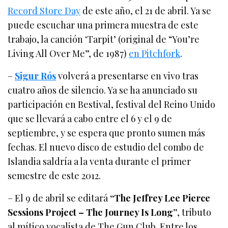
Record Store Day
de este año, el 21 de abril. Ya se
puede escuchar una primera muestra de este
trabajo, la canción ‘Tarpit’ (original de “You’re
Living All Over Me”, de 1987)
en Pitchfork
.
–
Sigur Rós
volverá a presentarse en vivo tras
cuatro años de silencio. Ya se ha anunciado su
participación en Bestival, festival del Reino Unido
que se llevará a cabo entre el 6 y el 9 de
septiembre, y se espera que pronto sumen más
fechas. El nuevo disco de estudio del combo de
Islandia saldría a la venta durante el primer
semestre de este 2012.
– El 9 de abril se editará
“The Jeffrey Lee Pierce
Sessions Project – The Journey Is Long”
, tributo
al mítico vocalista de The Gun Club. Entre los