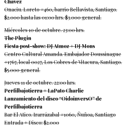
Chavez
Onaciu. Loreto #460, barrio Bellavista, Santiago.
$2.000 hasta las 01:00 hrs. $3.000 general.
Miércoles 10 de octubre. 23:00 hrs.
The Plugin
Fiesta post-show: DJ Atmoz + DJ Mons
Centro Cultural Amanda. Embajador Doussinague
#1767, local 0027, Los Cobres de Vitacura, Santiago.
$5.000 general.
Jueves 11 de octubre. 22:00 hrs.
Perfilbajotierra + LaPato Charlie
Lanzamiento del disco “OidoinversO” de
Perfilbajotierra
Bar El Atico. Irarrázabal #1060, Ñuñoa, Santiago
Entrada + Disco: $2.000