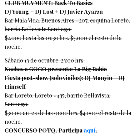
CLUB MUVMENT: Back To Basics
DJ Young + DJ Lost + DJ Javier Ayarza
Bar Mala Vida. Buenos Aires #207, esquina Loreto,
barrio Bellavista Santiago.
$2.000 hasta las 01:30 hrs. $3.000 el resto de la
noche.
Sábado 13 de octubre. 23:00 hrs.
Noches a GOGO presenta: La Big Rabia
Fiesta post-show (solo vinilos): DJ Manyin + DJ
Himself
Bar Loreto. Loreto #435, barrio Bellavista,
Santiago.
$30.00 antes de las 01:00 hrs. $4.000 el resto de la
noche.
CONCURSO POTQ. Participa
aquí
.