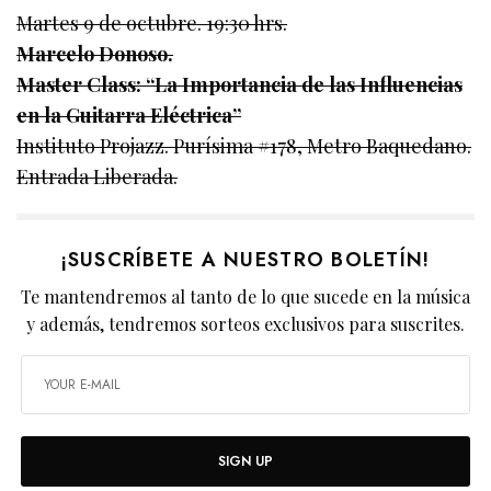
Martes 9 de octubre. 19:30 hrs.
Marcelo Donoso.
Master Class: “La Importancia de las Influencias
en la Guitarra Eléctrica”
Instituto Projazz. Purísima #178, Metro Baquedano.
Entrada Liberada.
¡SUSCRÍBETE A NUESTRO BOLETÍN!
Te mantendremos al tanto de lo que sucede en la música
y además, tendremos sorteos exclusivos para suscrites.
SIGN UP