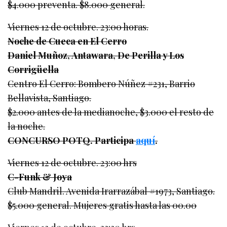
$4.000 preventa. $8.000 general.
Viernes 12 de octubre. 23:00 horas.
Noche de Cueca en El Cerro
Daniel Muñoz, Antawara, De Perilla y Los
Corrigüella
Centro El Cerro: Bombero Núñez #231, Barrio
Bellavista, Santiago.
$2.000 antes de la medianoche, $3.000 el resto de
la noche.
CONCURSO POTQ. Participa
aquí
.
Viernes 12 de octubre. 23:00 hrs
C-Funk & Joya
Club Mandril. Avenida Irarrazábal #1973, Santiago.
$5.000 general. Mujeres gratis hasta las 00.00