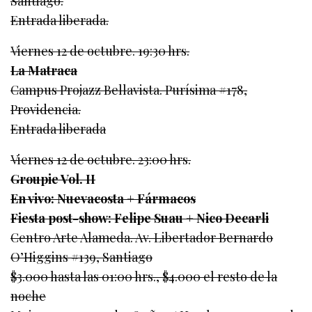
Santiago.
Entrada liberada.
Viernes 12 de octubre. 19:30 hrs.
La Matraca
Campus Projazz Bellavista. Purísima #178,
Providencia.
Entrada liberada
Viernes 12 de octubre. 23:00 hrs.
Groupie Vol. II
En vivo: Nuevacosta + Fármacos
Fiesta post-show: Felipe Suau + Nico Decarli
Centro Arte Alameda. Av. Libertador Bernardo
O’Higgins #139, Santiago
$3.000 hasta las 01:00 hrs., $4.000 el resto de la
noche