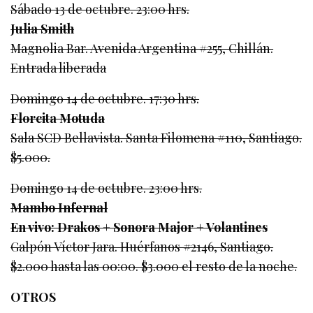
Sábado 13 de octubre. 23:00 hrs.
Julia Smith
Magnolia Bar. Avenida Argentina #255, Chillán.
Entrada liberada
Domingo 14 de octubre. 17:30 hrs.
Florcita Motuda
Sala SCD Bellavista. Santa Filomena #110, Santiago.
$5.000.
Domingo 14 de octubre. 23:00 hrs.
Mambo Infernal
En vivo: Drakos + Sonora Major + Volantines
Galpón Víctor Jara. Huérfanos #2146, Santiago.
$2.000 hasta las 00:00. $3.000 el resto de la noche.
OTROS