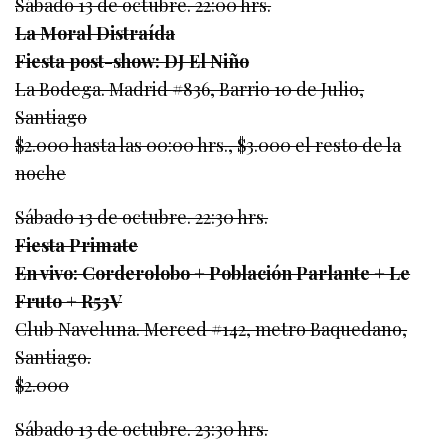
Sábado 13 de octubre. 22:00 hrs.
La Moral Distraída
Fiesta post-show: DJ El Niño
La Bodega. Madrid #836, Barrio 10 de Julio,
Santiago
$2.000 hasta las 00:00 hrs., $3.000 el resto de la
noche
Sábado 13 de octubre. 22:30 hrs.
Fiesta Primate
En vivo: Corderolobo + Población Parlante + Le
Fruto + R53V
Club Naveluna. Merced #142, metro Baquedano,
Santiago.
$2.000
Sábado 13 de octubre. 23:30 hrs.