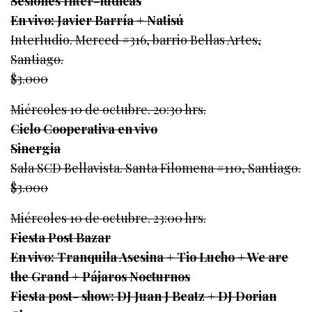
Sesiones Inter-lúdicas
En vivo: Javier Barría + Natisú
Interludio. Merced #316, barrio Bellas Artes,
Santiago.
$3.000
Miércoles 10 de octubre. 20:30 hrs.
Ciclo Cooperativa en vivo
Sinergia
Sala SCD Bellavista. Santa Filomena #110, Santiago.
$3.000
Miércoles 10 de octubre. 23:00 hrs.
Fiesta Post Bazar
En vivo: Tranquila Asesina + Tio Lucho + We are
the Grand + Pájaros Nocturnos
Fiesta post- show: DJ Juan J Beatz + DJ Dorian