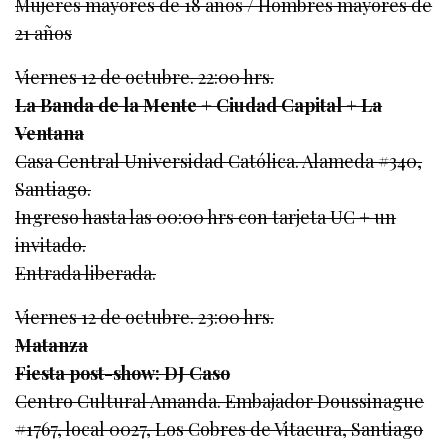
Mujeres mayores de 18 años / Hombres mayores de
21 años
Viernes 12 de octubre. 22:00 hrs.
La Banda de la Mente + Ciudad Capital + La
Ventana
Casa Central Universidad Católica. Alameda #340,
Santiago.
Ingreso hasta las 00:00 hrs con tarjeta UC + un
invitado.
Entrada liberada.
Viernes 12 de octubre. 23:00 hrs.
Matanza
Fiesta post-show: DJ Caso
Centro Cultural Amanda. Embajador Doussinague
#1767, local 0027, Los Cobres de Vitacura, Santiago