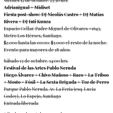
Viernes 12 de octubre. 23:30 hrs.
Adrianigual + Midiset
Fiesta post-show: DJ Nicolás Castro + DJ Matías
Rivera + DJ Inti Kunza
Espacio Cellar. Padre Miguel de Olivares #1643,
Metro Los Héroes, Santiago.
$2.000 hasta las 00:00. $3.000 el resto de la noche.
Evento para mayores de 18 años.
Sábado 13 de octubre. 14:00 hrs.
Festival de las Artes Pablo Neruda
Diego Álvarez + Chivo Mañoso + Raco + La Triboo
+ Mosto + Fósil + La Sexta Brigada + Toz de Perro
Parque Pablo Neruda. Av. La Feria (esq. Lucía
Godoy), Lo Espejo, Santiago
Entrada liberada