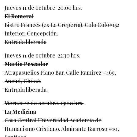
Jueves 11 de octubre. 20:00 hrs.
El Romeral
Bistro Francés (ex La Crepería). Colo Colo#152
Interior, Concepción.
Entrada liberada
Jueves 11 de octubre. 22:30 hrs.
Martín Pescador
Atrapasueños Piano Bar. Calle Ramírez #469,
Ancud, Chiloé.
Entrada liberada.
Viernes 12 de octubre. 13:00 hrs.
La Medicina
Casa Central Universidad Academia de
Humanismo Cristiano. Almirante Barroso #10,