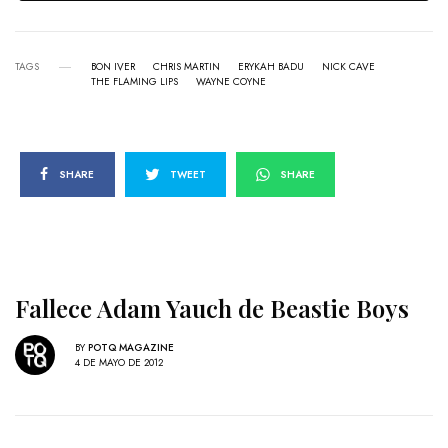
TAGS
BON IVER
CHRIS MARTIN
ERYKAH BADU
NICK CAVE
THE FLAMING LIPS
WAYNE COYNE
SHARE
TWEET
SHARE
Fallece Adam Yauch de Beastie Boys
BY
POTQ MAGAZINE
4 DE MAYO DE 2012