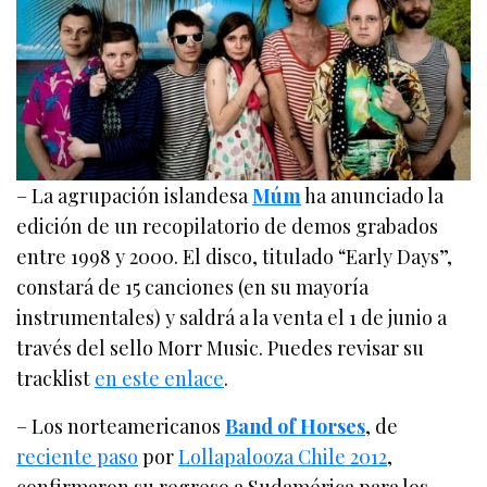
– La agrupación islandesa
Múm
ha anunciado la
edición de un recopilatorio de demos grabados
entre 1998 y 2000. El disco, titulado “Early Days”,
constará de 15 canciones (en su mayoría
instrumentales) y saldrá a la venta el 1 de junio a
través del sello Morr Music. Puedes revisar su
tracklist
en este enlace
.
– Los norteamericanos
Band of Horses
, de
reciente paso
por
Lollapalooza Chile 2012
,
confirmaron su regreso a Sudamérica para los