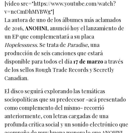
[video src="https://www.youtube.com/watch?
v=ncCmDhMYBWg"]
La autora de uno de los álbumes más aclamados
de 2016,
ANOHNI
, anunció hoy el lanzamiento de
un EP que complementará a su placa
Hopelessness.
Se trata de
Paradise
, una
producción de seis canciones que estará
disponible para todos el día
17 de marzo
a través
de los sellos Rough Trade Records y Secretly
Canadian.
El disco seguirá explorando las temáticas
sociopolíticas que su predecesor -acá presentado
como complemento del mismo- recorrió
anteriormente, con letras cargadas de una
profunda crítica social y un sonido electrónico que
acompaña de muy buena manera lo que ANOHNI