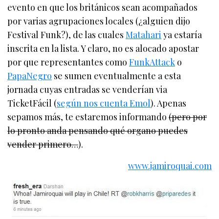
evento en que los británicos sean acompañados
por varias agrupaciones locales (¿alguien dijo
Festival Funk?), de las cuales
Matahari
ya estaría
inscrita en la lista. Y claro, no es alocado apostar
por que representantes como
FunkAttack
o
PapaNegro
se sumen eventualmente a esta
jornada cuyas entradas se venderían via
TicketFácil (
según nos cuenta Emol
). Apenas
sepamos más, te estaremos informando
(pero por
lo pronto anda pensando qué organo puedes
vender primero…
).
www.jamiroquai.com