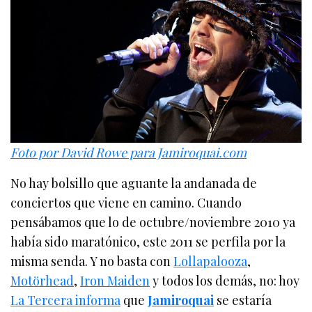
Foto por David Rowe para Jamiroquai.com
No hay bolsillo que aguante la andanada de
conciertos que viene en camino. Cuando
pensábamos que lo de octubre/noviembre 2010 ya
había sido maratónico, este 2011 se perfila por la
misma senda. Y no basta con
Lollapalooza
,
Motörhead
,
Iron Maiden
y todos los demás, no: hoy
La Tercera informa
que
Jamiroquai
se estaría