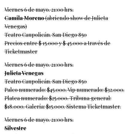
Viernes 6 de mayo. 21:00 hrs.
Camila Moreno
(abriendo show de Julieta
Venegas)
Teatro Caupolicán. San Diego 850
Precios entre $ 15.000 y $ 45.000 a través de
Ticketmaster
Viernes 6 de mayo. 21:00 hrs.
Julieta Venegas
Teatro Caupolicán. San Diego 850
Palco numerado: $45.000. Vip numerado: $32.000.
Platea numerado: $25.000. Tribuna general:
$18.000. Galería: $15.000. Sistema Ticketmaster.
Viernes 6 de mayo. 21:00 hrs.
Silvestre