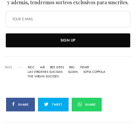
y además, tendremos sorteos exclusivos para suscrites.
SIGN UP
TAGS
10CC
AIR
BEE GEES
BSO
HEART
LAS VÍRGENES SUICIDAS
SLOAN
SOFIA COPPOLA
THE VIRGIN SUICIDES
SHARE
TWEET
SHARE