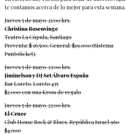
te contamos acerca de lo mejor para esta semana.
Jueves 5 de mayo. 21:00 hrs.
Christina Rosenvinge
Teatro La Cúpula, Santiago
Preventa: $ 16.500. General: $19.000 (Sistema
Puntoticket).
Jueves 5 de mayo. 23:00 hrs.
Jiminelson y DJ Set Álvaro España
Bar Loreto. Loreto 435
$2.000 con una Kross de regalo
Jueves 5 de mayo. 22:00 hrs.
El Cruce
Club House Rock & Blues. República Israel 960
$4.000