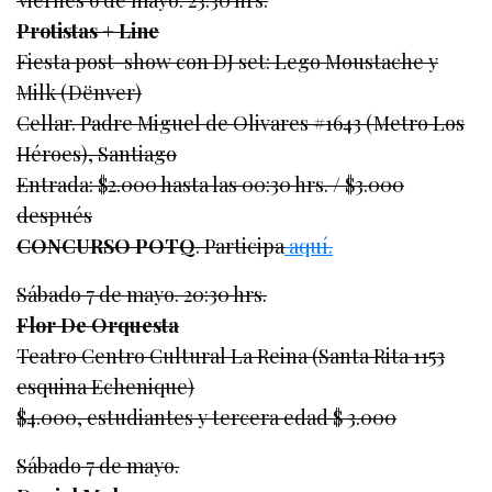
Protistas + Line
Fiesta post-show con DJ set: Lego Moustache y
Milk (Dënver)
Cellar. Padre Miguel de Olivares #1643 (Metro Los
Héroes), Santiago
Entrada: $2.000 hasta las 00:30 hrs. / $3.000
después
CONCURSO POTQ
. Participa
aquí.
Sábado 7 de mayo. 20:30 hrs.
Flor De Orquesta
Teatro Centro Cultural La Reina (Santa Rita 1153
esquina Echenique)
$4.000, estudiantes y tercera edad $ 3.000
Sábado 7 de mayo.