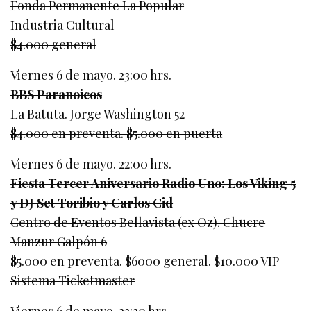
Fonda Permanente La Popular
Industria Cultural
$4.000 general
Viernes 6 de mayo. 23:00 hrs.
BBS Paranoicos
La Batuta. Jorge Washington 52
$4.000 en preventa. $5.000 en puerta
Viernes 6 de mayo. 22:00 hrs.
Fiesta Tercer Aniversario Radio Uno: Los Viking 5
y DJ Set Toribio y Carlos Cid
Centro de Eventos Bellavista (ex Oz). Chucre
Manzur Galpón 6
$5.000 en preventa. $6000 general. $10.000 VIP
Sistema Ticketmaster
Viernes 6 de mayo. 23:30 hrs.