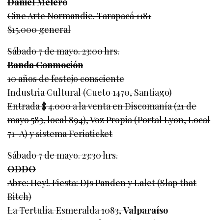
Daniel Melero
Cine Arte Normandie. Tarapacá 1181
$15.000 general
Sábado 7 de mayo. 23:00 hrs.
Banda Conmoción
10 años de festejo consciente
Industria Cultural (Cueto 1470, Santiago)
Entrada $ 4.000 a la venta en Discomanía (21 de
mayo 583, local 894), Voz Propia (Portal Lyon, Local
71-A) y sistema Feriaticket
Sábado 7 de mayo. 23:30 hrs.
ODDO
Abre: Hey!. Fiesta: DJs Panden y Lalet (Slap that
Bitch)
La Tertulia. Esmeralda 1083,
Valparaíso