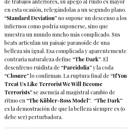
de trabajos anteriores, su apego al ruido es mayor
en esta ocasión, relegándolas a un segundo plano.
“Standard Deviation”
no supone un descenso a los
infiernos como podría suponerse, sino que
muestra un mundo mucho más complicado. Sus
beats articulan un paisaje paranoide de una
belleza sin igual. Esa complicada y aparentemente
contraria naturaleza define
“The Dark”
. El
desenfreno ruidista de
“Pareidolia”
y la coda
“Closure”
lo confirman. La ruptura final de
“If You
Treat Us Like Terrorist We Will Become
Terrorists”
se asemeja al magistral cambio de
ritmo en
“The Kübler-Ross Model”
.
“The Dark”
es la demostración de que la belleza siempre es (o
debe ser) perturbadora.