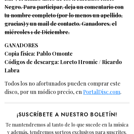
Negro. Para participar, deja un comentario con
tu nombre completo (por lo menos un apellido,
gracias) y un mail de contacto. Ganadores, el
miércoles 1 de Diciembre.
GANADORES
Copia física: Pablo Omonte
Códigos de descarga: Loreto Hromic / Ricardo
Labra
Todos los no afortunados pueden comprar este
disco, por un módico precio, en
PortalDisc.com
.
¡SUSCRÍBETE A NUESTRO BOLETÍN!
Te mantendremos al tanto de lo que sucede en la música
y además, tendremos sorteos exclusivos para suscrites.