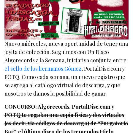
Nuevo miércoles, nueva oportunidad de tener una
joyita de colección. Seguimos con Un Disco
Algorecords a la Semana, iniciativa conjunta entre
el sello de los hermanos Gómez
, PortalDisc.com y
POTQ. Como cada semana, un nuevo registro que
se agrega al catálogo virtual de descarga, y que
nosotros te damos la posibilidad de ganar.
CONCURSO: Algorecords, PortalDisc.com y
POTQ te regalan una copia física y dos virtuales
(es decir, via códigos de descarga) de “Purgatorio
Bar”, el último disco de los tremendos Hielo