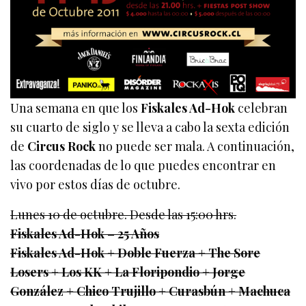
Una semana en que los
Fiskales Ad-Hok
celebran
su cuarto de siglo y se lleva a cabo la sexta edición
de
Circus Rock
no puede ser mala. A continuación,
las coordenadas de lo que puedes encontrar en
vivo por estos días de octubre.
Lunes 10 de octubre. Desde las 15:00 hrs.
Fiskales Ad-Hok – 25 Años
Fiskales Ad-Hok + Doble Fuerza + The Sore
Losers + Los KK + La Floripondio + Jorge
González + Chico Trujillo + Curasbún + Machuca