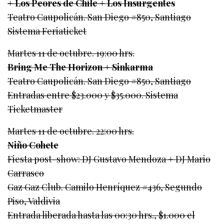
+ Los Peores de Chile + Los Insurgentes
Teatro Caupolicán. San Diego #850, Santiago
Sistema Feriaticket
Martes 11 de octubre. 19:00 hrs.
Bring Me The Horizon + Sinkarma
Teatro Caupolicán. San Diego #850, Santiago
Entradas entre $23.000 y $35.000. Sistema
Ticketmaster
Martes 11 de octubre. 22:00 hrs.
Niño Cohete
Fiesta post-show: DJ Gustavo Mendoza + DJ Mario
Carrasco
Gaz Gaz Club. Camilo Henríquez #436, Segundo
Piso, Valdivia
Entrada liberada hasta las 00:30 hrs., $1.000 el