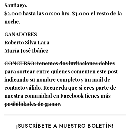
Santiago.
$2.000 hasta las 00:00 hrs. $3.000 el resto de la
noche.
GANADORES
Roberto Silva Lara
María José Ibáñez
CONCURSO: tenemos dos invitaciones dobles
para sortear entre quienes comenten este post
indicando su nombre completo y un mail de
contacto válido. Recuerda que si eres parte de
nuestra comunidad en Facebook tienes más
posibilidades de ganar.
¡SUSCRÍBETE A NUESTRO BOLETÍN!