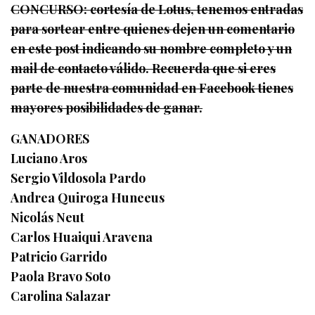
CONCURSO: cortesía de Lotus, tenemos entradas
para sortear entre quienes dejen un comentario
en este post indicando su nombre completo y un
mail de contacto válido. Recuerda que si eres
parte de nuestra comunidad en Facebook tienes
mayores posibilidades de ganar.
GANADORES
Luciano Aros
Sergio Vildosola Pardo
Andrea Quiroga Huneeus
Nicolás Neut
Carlos Huaiqui Aravena
Patricio Garrido
Paola Bravo Soto
Carolina Salazar