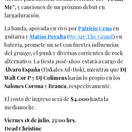
Me”
, y canciones de un próximo debut en
largaduración.
La banda, apoyada en vivo por
Patricio Cena
en
guitarra y
Matías Peralta
(
We Are The Grand
) en
batería, promete un set con fuertes influencias
del
grunge
, el punk y diversas corrientes de rock
alternativo. La fiesta
post-show
estará a cargo de
Álvaro España
(Fiskales Ad-Hok), mientras que
DJ
Walt Cor P
y
DJ Colimeus
harán lo propio en los
Salones Corona
y
Branca
, respectivamente.
El costo de ingreso será de
$4.000
hasta la
medianoche.
Viernes 18 de julio, 23:00 hrs.
Dead Christine