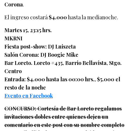
Corona
.
El ingreso costará
$4.000
hasta la medianoche.
Martes 15, 23:15 hrs.
MKRNI
Fiesta post-show: DJ Luiszeta
Salón Corona: DJ Boogie Mike
Bar Loreto. Loreto #435, Barrio Bellavista, Stgo.
Centro
Entrada: $4.000 hasta las 00:00 hrs., $5.000 el
resto de la noche
Evento en Facebook
CONCURSO: Cortesía de Bar Loreto regalamos
invitaciones dobles entre quienes dejen un
comentario en este post con su nombre completo