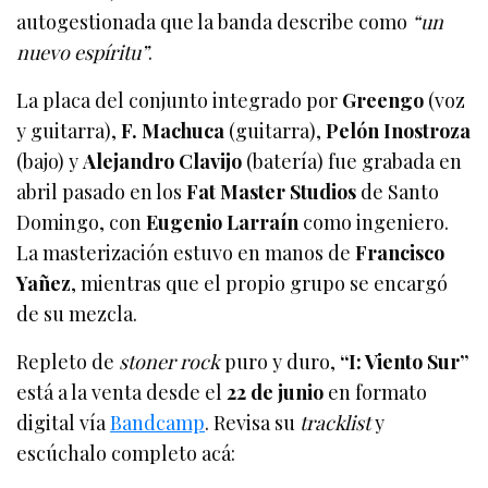
autogestionada que la banda describe como
“un
nuevo espíritu”
.
La placa del conjunto integrado por
Greengo
(voz
y guitarra),
F. Machuca
(guitarra),
Pelón Inostroza
(bajo) y
Alejandro Clavijo
(batería) fue grabada en
abril pasado en los
Fat Master Studios
de Santo
Domingo, con
Eugenio Larraín
como ingeniero.
La masterización estuvo en manos de
Francisco
Yañez
, mientras que el propio grupo se encargó
de su mezcla.
Repleto de
stoner rock
puro y duro,
“I: Viento Sur”
está a la venta desde el
22 de junio
en formato
digital vía
Bandcamp
. Revisa su
tracklist
y
escúchalo completo acá: