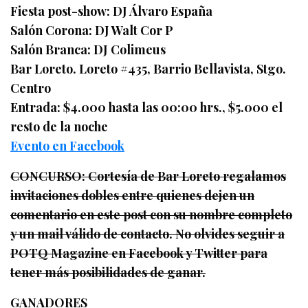
Fiesta post-show: DJ Álvaro España
Salón Corona: DJ Walt Cor P
Salón Branca: DJ Colimeus
Bar Loreto. Loreto #435, Barrio Bellavista, Stgo.
Centro
Entrada: $4.000 hasta las 00:00 hrs., $5.000 el
resto de la noche
Evento en Facebook
CONCURSO: Cortesía de Bar Loreto regalamos
invitaciones dobles entre quienes dejen un
comentario en este post con su nombre completo
y un mail válido de contacto. No olvides seguir a
POTQ Magazine en Facebook y Twitter para
tener más posibilidades de ganar.
GANADORES