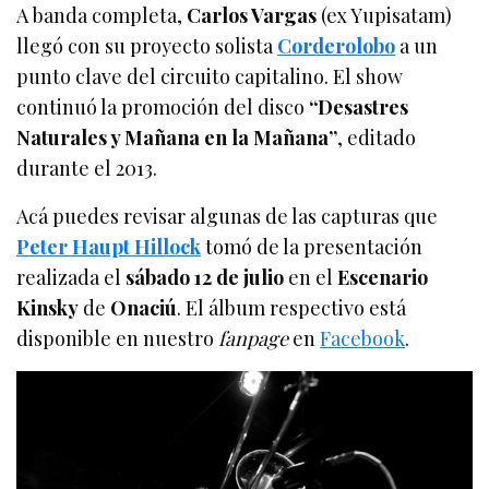
A banda completa,
Carlos Vargas
(ex Yupisatam)
llegó con su proyecto solista
Corderolobo
a un
punto clave del circuito capitalino. El show
continuó la promoción del disco
“Desastres
Naturales y Mañana en la Mañana”
, editado
durante el 2013.
Acá puedes revisar algunas de las capturas que
Peter Haupt Hillock
tomó de la presentación
realizada el
sábado 12 de julio
en el
Escenario
Kinsky
de
Onaciú
. El álbum respectivo está
disponible en nuestro
fanpage
en
Facebook
.