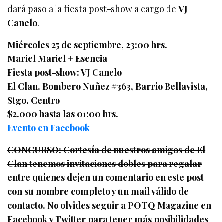
dará paso a la fiesta post-show a cargo de
VJ
Canelo
.
Miércoles 25 de septiembre, 23:00 hrs.
Mariel Mariel + Esencia
Fiesta post-show: VJ Canelo
El Clan. Bombero Nuñez #363, Barrio Bellavista,
Stgo. Centro
$2.000 hasta las 01:00 hrs.
Evento en Facebook
CONCURSO: Cortesía de nuestros amigos de El
Clan tenemos invitaciones dobles para regalar
entre quienes dejen un comentario en este post
con su nombre completo y un mail válido de
contacto. No olvides seguir a POTQ Magazine en
Facebook y Twitter para tener más posibilidades