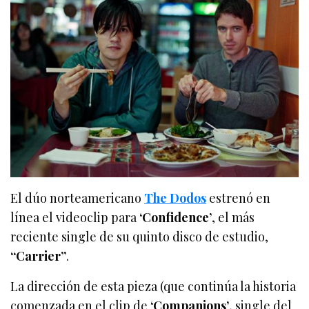
El dúo norteamericano
The Dodos
estrenó en
línea el videoclip para
‘Confidence’
, el más
reciente single de su quinto disco de estudio,
“Carrier”
.
La dirección de esta pieza (que continúa la historia
comenzada en el clip de
‘Companions’
, single del