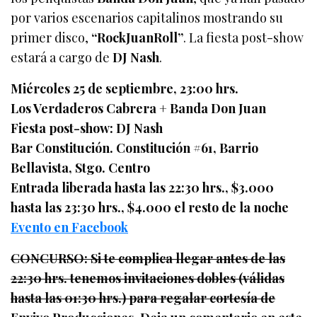
por varios escenarios capitalinos mostrando su
primer disco,
“RockJuanRoll”
. La fiesta post-show
estará a cargo de
DJ Nash
.
Miércoles 25 de septiembre, 23:00 hrs.
Los Verdaderos Cabrera + Banda Don Juan
Fiesta post-show: DJ Nash
Bar Constitución. Constitución #61, Barrio
Bellavista, Stgo. Centro
Entrada liberada hasta las 22:30 hrs., $3.000
hasta las 23:30 hrs., $4.000 el resto de la noche
Evento en Facebook
CONCURSO: Si te complica llegar antes de las
22:30 hrs. tenemos invitaciones dobles (válidas
hasta las 01:30 hrs.) para regalar cortesía de