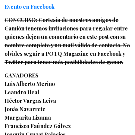
Evento en Facebook
CONCURSO: Cortesía de nuestros amigos de
Camión tenemos invitaciones para regalar entre
quienes dejen un comentario en este post con su
nombre completo y un mail válido de contacto. No
olvides seguir a POTQ Magazine en Facebook y
Twitter para tener más posibilidades de ganar.
GANADORES
Luis Alberto Merino
Leandro Ileal
Héctor Vargas Leiva
Jonás Navarrete
Margarita Lizama
Francisco Faúndez Gálvez
Joaquín Cruzat Palacios