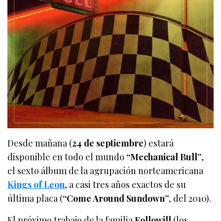
Desde mañana (
24 de septiembre
) estará
disponible en todo el mundo
“Mechanical Bull”
,
el sexto álbum de la agrupación norteamericana
Kings of Leon
, a casi tres años exactos de su
última placa (
“Come Around Sundown”
, del 2010).
El próximo trabajo de la familia
Followill
(los