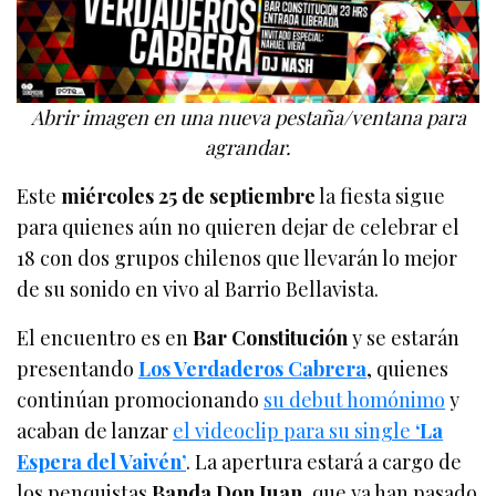
Abrir imagen en una nueva pestaña/ventana para
agrandar.
Este
miércoles 25 de septiembre
la fiesta sigue
para quienes aún no quieren dejar de celebrar el
18 con dos grupos chilenos que llevarán lo mejor
de su sonido en vivo al Barrio Bellavista.
El encuentro es en
Bar Constitución
y se estarán
presentando
Los Verdaderos Cabrera
, quienes
continúan promocionando
su debut homónimo
y
acaban de lanzar
el videoclip para su single
‘La
Espera del Vaivén’
. La apertura estará a cargo de
los penquistas
Banda Don Juan
, que ya han pasado