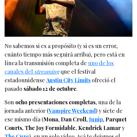
No sabemos si es a propósito (y si es un error,
cuánto tiempo más seguirá arriba), pero está en
línea la transmisión completa de
uno de los
canales del
streaming
que el festival
estadounidense
Austin City Limits
ofreció el
pasado
sábado 12 de octubre
.
Son
ocho presentaciones completas
, una de la
jornada anterior (
Vampire Weekend
) y siete de
ese mismo día (
Mona
,
Dan Croll
,
Junip
,
Parquet
Courts
,
The Joy Formidable
,
Kendrick Lamar
y
The Cure
), en un solo video. Acá te dejamos el