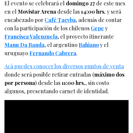
El evento se celebrará el
domingo 27
de este mes
en el
Movistar Arena
desde las
14:00 hrs.
y será
encabezado por
Café Tacvba
, además de contar
con la participación de los chilenos
Gepe
y
Francisca Valenzuela
, el proyecto itinerante
Manu Da Banda
, el argentino
Bahiano
y el
uruguayo
Fernando Cabrera
.
Acá puedes conocer los diversos puntos de venta
donde será posible retirar entradas (
máximo dos
por persona
) desde las
11:00 hrs.
, sin costo
algunos, presentando carnet de identidad.