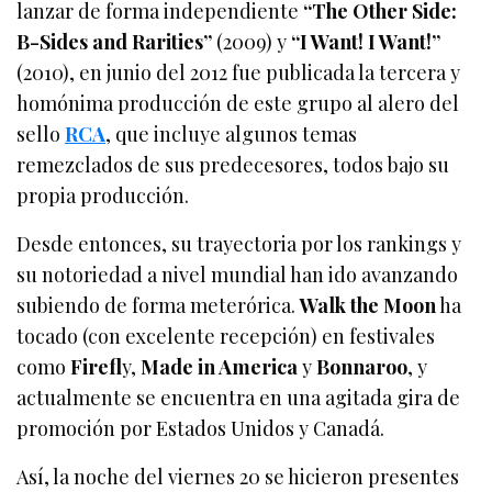
lanzar de forma independiente
“The Other Side:
B-Sides and Rarities”
(2009) y
“I Want! I Want!”
(2010), en junio del 2012 fue publicada la tercera y
homónima producción de este grupo al alero del
sello
RCA
, que incluye algunos temas
remezclados de sus predecesores, todos bajo su
propia producción.
Desde entonces, su trayectoria por los rankings y
su notoriedad a nivel mundial han ido avanzando
subiendo de forma meterórica.
Walk the Moon
ha
tocado (con excelente recepción) en festivales
como
Firefl
y,
Made in America
y
Bonnaroo
, y
actualmente se encuentra en una agitada gira de
promoción por Estados Unidos y Canadá.
Así, la noche del viernes 20 se hicieron presentes