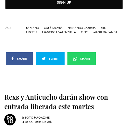
SIGN UP
TAGS
BAHIANO
CAFÉ TACVBA
FERNANDO CABRERA
FIIS
FIIS 2013
FRANCISCA VALENZUELA
GEPE
MANU DA BANDA
SHARE
TWEET
SHARE
Rexs y Anticucho darán show con
entrada liberada este martes
BY
POTQ MAGAZINE
14 DE OCTUBRE DE 2013