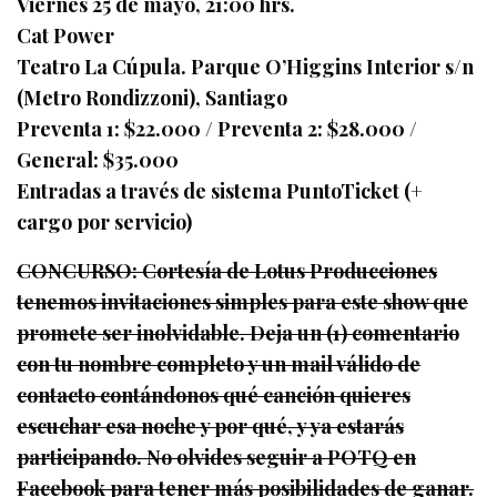
Viernes 25 de mayo, 21:00 hrs.
Cat Power
Teatro La Cúpula. Parque O’Higgins Interior s/n
(Metro Rondizzoni), Santiago
Preventa 1: $22.000 / Preventa 2: $28.000 /
General: $35.000
Entradas a través de sistema PuntoTicket (+
cargo por servicio)
CONCURSO: Cortesía de Lotus Producciones
tenemos invitaciones simples para este show que
promete ser inolvidable. Deja un (1) comentario
con tu nombre completo y un mail válido de
contacto contándonos qué canción quieres
escuchar esa noche y por qué, y ya estarás
participando. No olvides seguir a POTQ en
Facebook para tener más posibilidades de ganar.