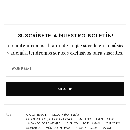
¡SUSCRÍBETE A NUESTRO BOLETÍN!
Te mantendremos al tanto de lo que sucede en la música
y además, tendremos sorteos exclusivos para suscrites.
SIGN UP
TAGS
CICLO PRIMATE
CICLO PRIMATE 2013
CORDEROLOBO / CARLOS VARGAS
ERMITAÑO
FRENTE CERO
LA BANDA DE LA MENTE
LE FRUTO
LO-FI LAMAS
LOST OTROS
MONARCA
MÚSICA CHILENA
PRIMATE DISCOS
RADAR