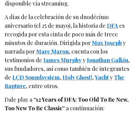
disponible vía streaming.
A días de la celebración de su duodécimo
aniversario (el 25 de mayo), la historia de
DFA
es
recogida por esta cinta de poco más de trece
minutos de duración. Dirigida por
Max Joseph
y
narrada por
Marc Maron
, cuenta con los
testimonios de
James Murphy
y
Jonathan Galkin
,
sus fundadores, así como también de integrantes
de
LCD Soundsystem
,
Holy Ghost!
,
Yacht
y
The
Rapture
, entre otros.
Dale play a
“12 Years of DFA: Too Old To Be New,
Too New To Be Classic”
a continuación: