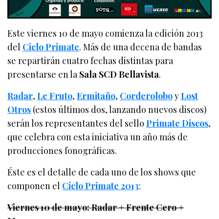
Este viernes 10 de mayo comienza la edición 2013
del
Ciclo Primate
. Más de una decena de bandas
se repartirán cuatro fechas distintas para
presentarse en la
Sala SCD Bellavista
.
Radar
,
Le Fruto
,
Ermitaño
,
Corderolobo
y
Lost
Otros
(estos últimos dos, lanzando nuevos discos)
serán los representantes del sello
Primate Discos
,
que celebra con esta iniciativa un año más de
producciones fonográficas.
Éste es el detalle de cada uno de los shows que
componen el
Ciclo Primate 2013
:
Viernes 10 de mayo: Radar + Frente Cero +