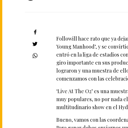
Followill hace rato que ya dej
Young Manhood’, y se convirt
entró en la liga de estadios co
giro importante en sus producc
lograron y una muestra de ell
comenzamos con las celebracio
‘Live At The O2’ es una muestr
muy populares, no por nada el
multitudinario show en el Hyd
Bueno, vamos con las coordena
Para ganar debes enviarnos un