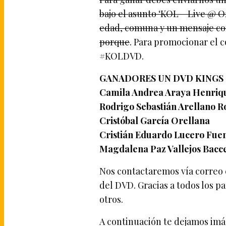
bajo el asunto ‘KOL – Live @ O
edad, comuna y un mensaje con
porque
. Para promocionar el 
#KOLDVD.
GANADORES UN DVD KINGS O
Camila Andrea Araya Henriq
Rodrigo Sebastián Arellano 
Cristóbal García Orellana
Cristián Eduardo Lucero Fue
Magdalena Paz Vallejos Bacce
Nos contactaremos vía correo 
del DVD. Gracias a todos los 
otros.
A continuación te dejamos im