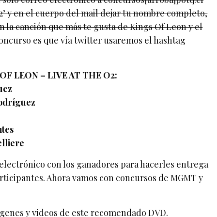
2’ y en el cuerpo del mail dejar tu nombre completo,
 la canción que más te gusta de Kings Of Leon y el
concurso es que vía twitter usaremos el hashtag
F LEON – LIVE AT THE O2:
uez
Rodríguez
ntes
lliere
electrónico con los ganadores para hacerles entrega
participantes. Ahora vamos con concursos de MGMT y
ágenes y videos de este recomendado DVD.