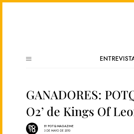
ENTREVIST
GANADORES: POTQ t
O2’ de Kings Of Le
BY
POTQ MAGAZINE
3 DE MAYO DE 2010