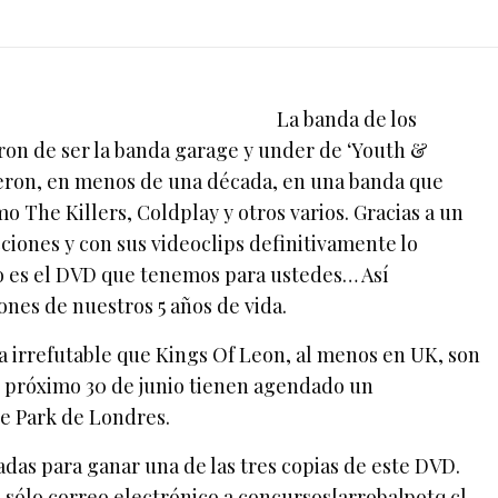
La banda de los
aron de ser la banda garage y under de ‘Youth &
ieron, en menos de una década, en una banda que
mo The Killers, Coldplay y otros varios. Gracias a un
iones y con sus videoclips definitivamente lo
o es el DVD que tenemos para ustedes… Así
nes de nuestros 5 años de vida.
a irrefutable que Kings Of Leon, al menos en UK, son
 próximo 30 de junio tienen agendado un
e Park de Londres.
das para ganar una de las tres copias de este DVD.
 sólo correo electrónico a concursos[arroba]potq.cl