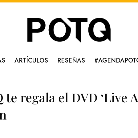
AS
ARTÍCULOS
RESEÑAS
#AGENDAPOT
e regala el DVD ‘Live A
on