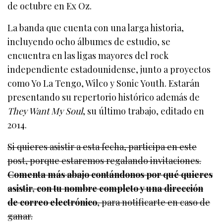
de octubre en Ex Oz.
La banda que cuenta con una larga historia,
incluyendo ocho álbumes de estudio, se
encuentra en las ligas mayores del rock
independiente estadounidense, junto a proyectos
como Yo La Tengo, Wilco y Sonic Youth. Estarán
presentando su repertorio histórico además de
They Want My Soul
, su último trabajo, editado en
2014.
Si quieres asistir a esta fecha, participa en este
post, porque estaremos regalando invitaciones.
Comenta más abajo contándonos por qué quieres
asistir, con tu nombre completo y una dirección
de correo electrónico
, para notificarte en caso de
ganar.