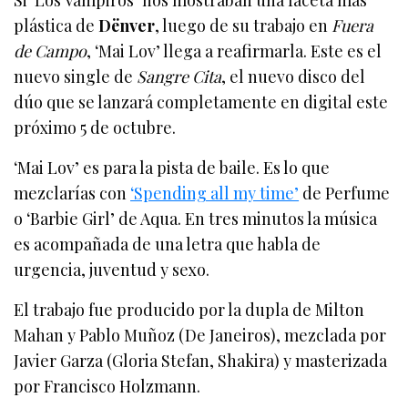
Si ‘Los Vampiros’ nos mostraban una faceta más
plástica de
Dënver
, luego de su trabajo en
Fuera
de Campo
, ‘Mai Lov’ llega a reafirmarla. Este es el
nuevo single de
Sangre Cita
, el nuevo disco del
dúo que se lanzará completamente en digital este
próximo 5 de octubre.
‘Mai Lov’ es para la pista de baile. Es lo que
mezclarías con
‘Spending all my time’
de Perfume
o ‘Barbie Girl’ de Aqua. En tres minutos la música
es acompañada de una letra que habla de
urgencia, juventud y sexo.
El trabajo fue producido por la dupla de Milton
Mahan y Pablo Muñoz (De Janeiros), mezclada por
Javier Garza (Gloria Stefan, Shakira) y masterizada
por Francisco Holzmann.