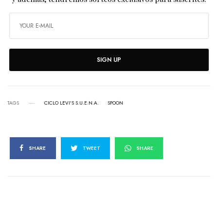
SIGN UP
TAGS
CICLO LEVI'S S.U.E.N.A.
SPOON
SHARE
TWEET
SHARE