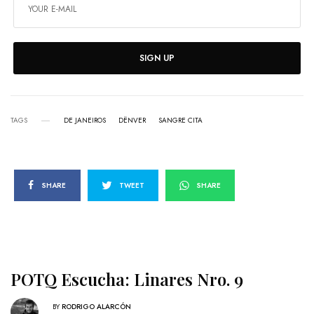
SIGN UP
TAGS
DE JANEIROS
DËNVER
SANGRE CITA
SHARE
TWEET
SHARE
POTQ Escucha: Linares Nro. 9
BY
RODRIGO ALARCÓN