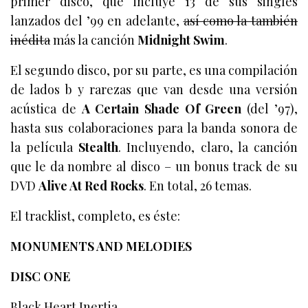
primer disco, que incluye 13 de sus singles
lanzados del ’99 en adelante,
así como la también
inédita
más la canción
Midnight Swim
.
El segundo disco, por su parte, es una compilación
de lados b y rarezas que van desde una versión
acústica de
A Certain Shade Of Green
(del ’97),
hasta sus colaboraciones para la banda sonora de
la película
Stealth
. Incluyendo, claro, la canción
que le da nombre al disco – un bonus track de su
DVD
Alive At Red Rocks
. En total, 26 temas.
El tracklist, completo, es éste:
MONUMENTS AND MELODIES
DISC ONE
Black Heart Inertia