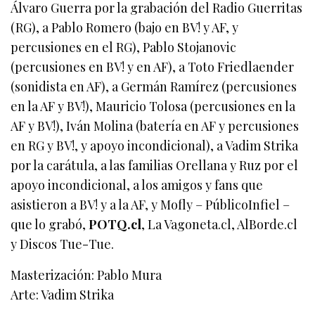
Álvaro Guerra por la grabación del Radio Guerritas
(RG), a Pablo Romero (bajo en BV! y AF, y
percusiones en el RG), Pablo Stojanovic
(percusiones en BV! y en AF), a Toto Friedlaender
(sonidista en AF), a Germán Ramírez (percusiones
en la AF y BV!), Mauricio Tolosa (percusiones en la
AF y BV!), Iván Molina (batería en AF y percusiones
en RG y BV!, y apoyo incondicional), a Vadim Strika
por la carátula, a las familias Orellana y Ruz por el
apoyo incondicional, a los amigos y fans que
asistieron a BV! y a la AF, y Mofly – PúblicoInfiel –
que lo grabó,
POTQ.cl
, La Vagoneta.cl, AlBorde.cl
y Discos Tue-Tue.
Masterización: Pablo Mura
Arte: Vadim Strika