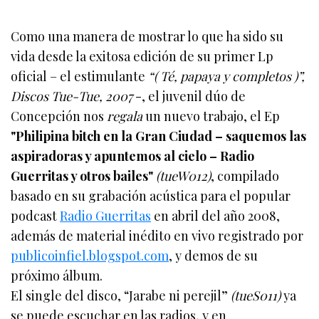
Como una manera de mostrar lo que ha sido su
vida desde la exitosa edición de su primer Lp
oficial – el estimulante
“( Té, papaya y completos )”,
Discos Tue-Tue, 2007
-, el juvenil dúo de
Concepción nos
regala
un nuevo trabajo, el Ep
"Philipina bitch en la Gran Ciudad – saquemos las
aspiradoras y apuntemos al cielo – Radio
Guerritas y otros bailes"
(tueW012)
, compilado
basado en su grabación acústica para el popular
podcast
Radio Guerritas
en abril del año 2008,
además de material inédito en vivo registrado por
publicoinfiel.blogspot.com
, y demos de su
próximo álbum.
El single del disco, “Jarabe ni perejil”
(tueS011)
ya
se puede escuchar en las radios, y en