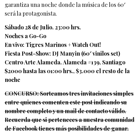
garantiza una noche donde la música de los 60′
será la protagonista.
Sábado 28 de Julio. 23:00 hrs.
Noches a Go-Go
En vivo: Tigres Marinos + Watch Out!
Fiesta Post-Show: DJ Manyin (60′ vinilos set)
Centro Arte Alameda. Alameda #139, Santiago
$2000 hasta las 01:00 hrs., $3.000 el resto de la
noche
CONCURSO: Sorteamos tres invitaciones simples
entre quienes comenten este post indicando su
nombre completo y un mail de contacto válido.
Recuerda que si perteneces a nuestra comunidad
de Facebook tienes más posibilidades de ganar.