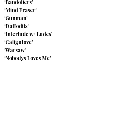
‘Bandoliers’
‘Mind Eraser’
‘Gunman’
‘Daffodils’
‘Interlude w/ Ludes’
‘Caligulove’
‘Warsaw’
‘Nobodys Loves Me’