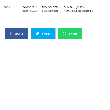
TAGS
DAVE GROHL
FOO FIGHTERS
JOHN PAUL JONES
JOSH HOMME
LED ZEPPELIN
THEM CROOKED VULTURES
SHARE
TWEET
SHARE