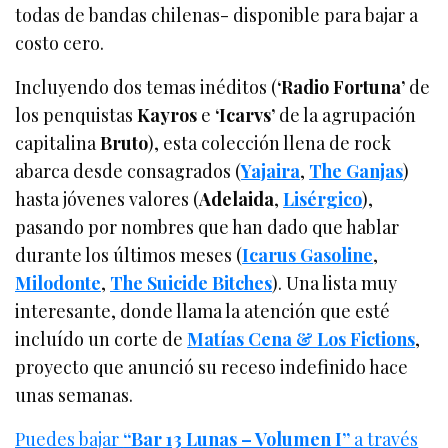
todas de bandas chilenas- disponible para bajar a
costo cero.
Incluyendo dos temas inéditos (
‘Radio Fortuna’
de
los penquistas
Kayros
e
‘Icarvs’
de la agrupación
capitalina
Bruto
), esta colección llena de rock
abarca desde consagrados (
Yajaira
,
The Ganjas
)
hasta jóvenes valores (
Adelaida
,
Lisérgico
),
pasando por nombres que han dado que hablar
durante los últimos meses (
Icarus Gasoline
,
Milodonte
,
The Suicide Bitches
). Una lista muy
interesante, donde llama la atención que esté
incluído un corte de
Matías Cena & Los Fictions
,
proyecto que anunció su receso indefinido hace
unas semanas.
Puedes bajar
“Bar 13 Lunas – Volumen I”
a través