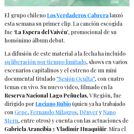
El grupo chileno
Los Verdaderos Cabrera
lanzó
esta semana su primer clip. La canción escogida
fue
‘La Espera del Vaivén’
, promocional de su
homónimo álbum debut.
La difusión de este material a la fecha ha incluído
su liberación por tiempo limitado
, shows en varios
escenarios capitalinos y el estreno de un mini
documental titulado
“Sesión Oculta”
, con cuatro
temas en vivo. Su nuevo video, filmado en la
Reserva Nacional Lago Peñuelas
, V Región, fue
dirigido por
Luciano Rubio
(quien ya ha trabajado
con
Gepe
,
Fernando Milagros
,
Dënver
y
Nano
Stern
, entre otros) y cuenta con las actuaciones de
Gabriela Arancibia
y
Vladimir Huaquiñir
. Mira el