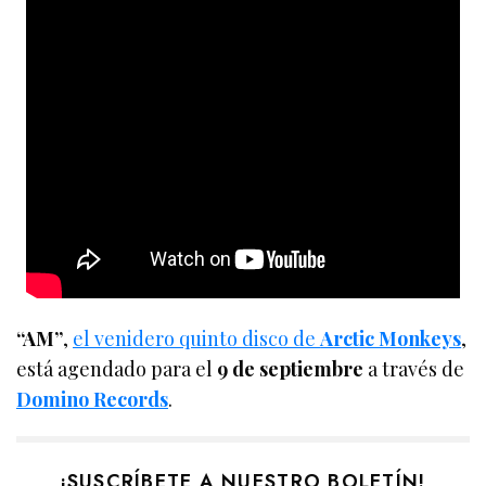
“AM”
,
el venidero quinto disco de
Arctic Monkeys
,
está agendado para el
9 de septiembre
a través de
Domino Records
.
¡SUSCRÍBETE A NUESTRO BOLETÍN!