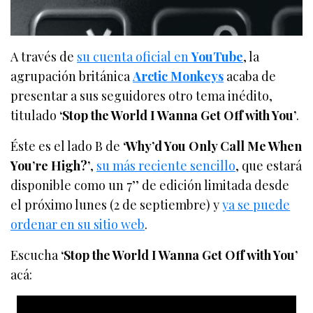
A través de
su cuenta oficial en
YouTube
, la
agrupación británica
Arctic Monkeys
acaba de
presentar a sus seguidores otro tema inédito,
titulado
‘Stop the World I Wanna Get Off with You’
.
Éste es el lado B de
‘Why’d You Only Call Me When
You’re High?’
,
su más reciente sencillo
, que estará
disponible como un 7’’ de edición limitada desde
el próximo lunes (2 de septiembre) y
ya se puede
ordenar en su sitio web
.
Escucha
‘Stop the World I Wanna Get Off with You’
acá: