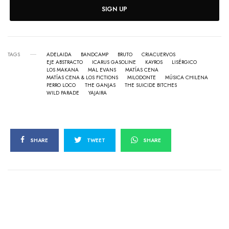
SIGN UP
TAGS
ADELAIDA
BANDCAMP
BRUTO
CRIACUERVOS
EJE ABSTRACTO
ICARUS GASOLINE
KAYROS
LISÉRGICO
LOS MAKANA
MAL EVANS
MATÍAS CENA
MATÍAS CENA & LOS FICTIONS
MILODONTE
MÚSICA CHILENA
PERRO LOCO
THE GANJAS
THE SUICIDE BITCHES
WILD PARADE
YAJAIRA
SHARE
TWEET
SHARE