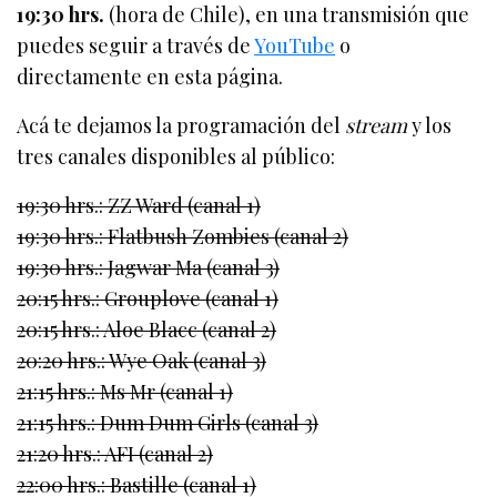
19:30 hrs.
(hora de Chile), en una transmisión que
puedes seguir a través de
YouTube
o
directamente en esta página.
Acá te dejamos la programación del
stream
y los
tres canales disponibles al público:
19:30 hrs.: ZZ Ward (canal 1)
19:30 hrs.: Flatbush Zombies (canal 2)
19:30 hrs.: Jagwar Ma (canal 3)
20:15 hrs.: Grouplove (canal 1)
20:15 hrs.: Aloe Blacc (canal 2)
20:20 hrs.: Wye Oak (canal 3)
21:15 hrs.: Ms Mr (canal 1)
21:15 hrs.: Dum Dum Girls (canal 3)
21:20 hrs.: AFI (canal 2)
22:00 hrs.: Bastille (canal 1)