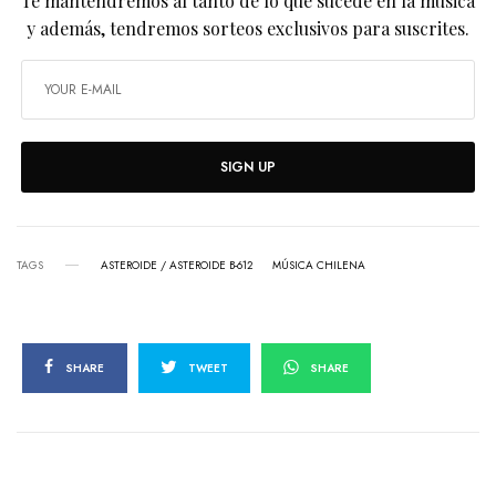
Te mantendremos al tanto de lo que sucede en la música
y además, tendremos sorteos exclusivos para suscrites.
SIGN UP
TAGS
ASTEROIDE / ASTEROIDE B-612
MÚSICA CHILENA
SHARE
TWEET
SHARE