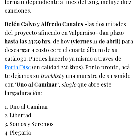
forma independiente a fines del 2013, incluye diez
canciones.
Belén Calvo
y
Alfredo Canales
-las dos mitades
del proyecto afincado en Valparaíso- dan plazo
hasta las 23:59 hrs.
de hoy (
viernes 11 de abril
) para
descargar a costo cero el cuarto álbum de su
catálogo. Puedes hacerlo ya mismo a través de
PortalDisc
(en calidad 256 kbps). Por lo pronto, acá
te dejamos su
tracklist
y una muestra de su sonido
con
‘Uno al Caminar’
,
single
que abre este
largaduración:
1. Uno al Caminar
2. Libertad
3. Somos y Seremos
4. Plegaria