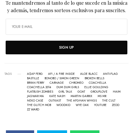
Te mantendremos al tanto de lo que sucede en la música
y además, tendremos sorteos exclusivos para suscrites.
SIGN UP
TAGS
A$AP FERG
AFI / A FIRE INSIDE
ALOE BLACC
ANTI-FLAG
BASTILLE
BONOBO / SIMON GREEN
BROKEN BELLS
BRYAN FERRY
CARNAGE
CHROMEO
COACHELLA
COACHELLA 2014
DUM DUM GIRLS
ELLIE GOULDING
FLATBUSH ZOMBIES
GIRL TALK
GOAT
GROUPLOVE
HAIM
JAGWAR MA
KATE NASH
MARTIN GARRIX
MS MR
NEKO CASE
OUTKAST
THE AFGHAN WHIGS
THE CULT
THE GLITCH MOB
WOODKID
WYE OAK
YOUTUBE
ZEDD
ZZ WARD