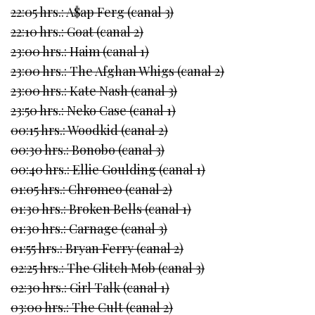
22:05 hrs.: A$ap Ferg (canal 3)
22:10 hrs.: Goat (canal 2)
23:00 hrs.: Haim (canal 1)
23:00 hrs.: The Afghan Whigs (canal 2)
23:00 hrs.: Kate Nash (canal 3)
23:50 hrs.: Neko Case (canal 1)
00:15 hrs.: Woodkid (canal 2)
00:30 hrs.: Bonobo (canal 3)
00:40 hrs.: Ellie Goulding (canal 1)
01:05 hrs.: Chromeo (canal 2)
01:30 hrs.: Broken Bells (canal 1)
01:30 hrs.: Carnage (canal 3)
01:55 hrs.: Bryan Ferry (canal 2)
02:25 hrs.: The Glitch Mob (canal 3)
02:30 hrs.: Girl Talk (canal 1)
03:00 hrs.: The Cult (canal 2)