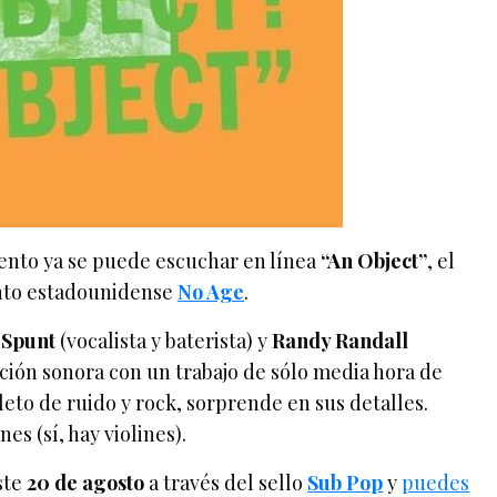
iento ya se puede escuchar en línea
“An Object”
, el
nto estadounidense
No Age
.
 Spunt
(vocalista y baterista) y
Randy Randall
ución sonora con un trabajo de sólo media hora de
leto de ruido y rock, sorprende en sus detalles.
nes (sí, hay violines).
ste
20 de agosto
a través del sello
Sub Pop
y
puedes