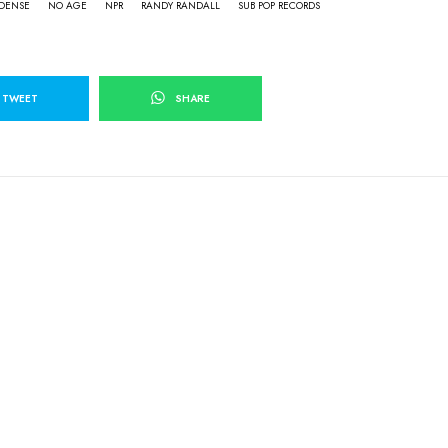
DENSE
NO AGE
NPR
RANDY RANDALL
SUB POP RECORDS
TWEET
SHARE