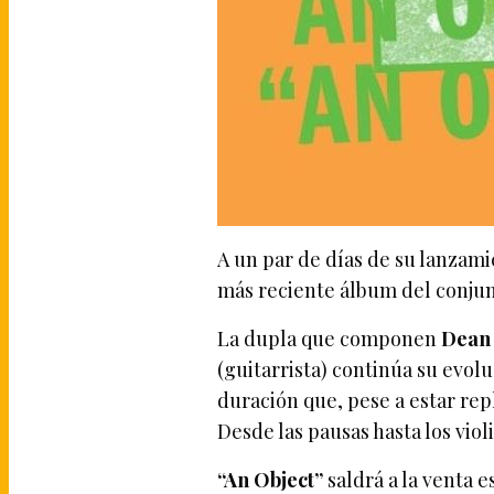
A un par de días de su lanzam
más reciente álbum del conju
La dupla que componen
Dean
(guitarrista) continúa su evol
duración que, pese a estar rep
Desde las pausas hasta los violi
“An Object”
saldrá a la venta e