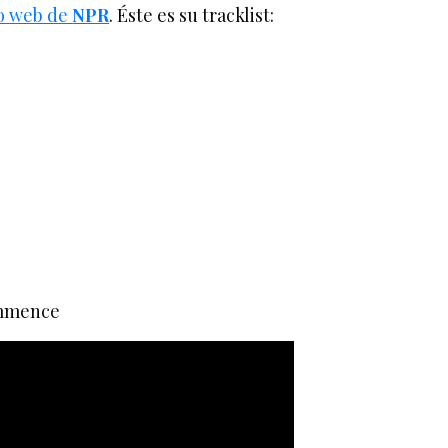
io web de
NPR
. Éste es su tracklist:
mmence