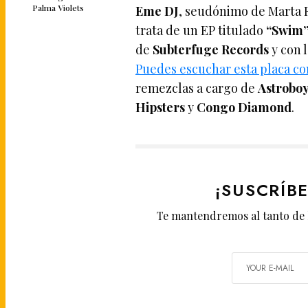
Palma Violets
Eme DJ
, seudónimo de Marta F
trata de un EP titulado
“Swim
de
Subterfuge Records
y con 
Puedes escuchar esta placa co
remezclas a cargo de
Astrobo
Hipsters
y
Congo Diamond
.
¡SUSCRÍB
Te mantendremos al tanto de 