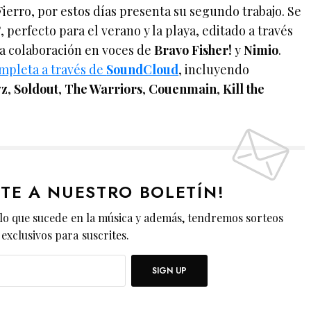
ierro, por estos días presenta su segundo trabajo. Se
”
, perfecto para el verano y la playa, editado a través
la colaboración en voces de
Bravo Fisher!
y
Nimio
.
mpleta a través de
SoundCloud
, incluyendo
yz
,
Soldout
,
The Warriors
,
Couenmain
,
Kill the
ETE A NUESTRO BOLETÍN!
lo que sucede en la música y además, tendremos sorteos
exclusivos para suscrites.
SIGN UP