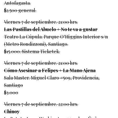
Antofagasta.
$2.500 general.
Viernes 7 de septiembre. 21:00 hrs.
Las Pastillas del Abuelo + No te va a gustar
Teatro La Cúpula. Parque O’Higgins Interior s/n
(Metro Rondizzoni), Santiago.
$15.000. Sistema Ticketek.
Viernes 7 de septiembre. 21:00 hrs.
Cómo Asesinar a Felipes + La Mano Ajena
Sala Master. Miguel Claro #509, Providencia,
Santiago
$3.000
Viernes 7 de septiembre. 22:00 hrs.
Chinoy