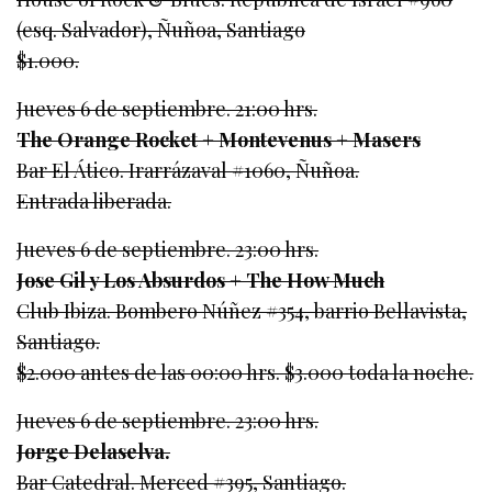
(esq. Salvador), Ñuñoa, Santiago
$1.000.
Jueves 6 de septiembre. 21:00 hrs.
The Orange Rocket + Montevenus + Masers
Bar El Ático. Irarrázaval #1060, Ñuñoa.
Entrada liberada.
Jueves 6 de septiembre. 23:00 hrs.
Jose Gil y Los Absurdos + The How Much
Club Ibiza. Bombero Núñez #354, barrio Bellavista,
Santiago.
$2.000 antes de las 00:00 hrs. $3.000 toda la noche.
Jueves 6 de septiembre. 23:00 hrs.
Jorge Delaselva.
Bar Catedral. Merced #395, Santiago.