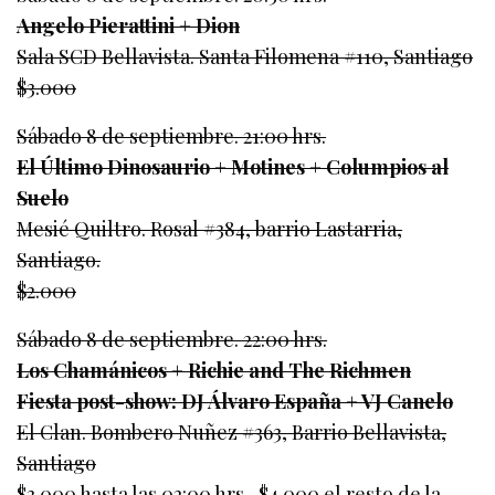
Angelo Pierattini + Dion
Sala SCD Bellavista. Santa Filomena #110, Santiago
$3.000
Sábado 8 de septiembre. 21:00 hrs.
El Último Dinosaurio + Motines + Columpios al
Suelo
Mesié Quiltro. Rosal #384, barrio Lastarria,
Santiago.
$2.000
Sábado 8 de septiembre. 22:00 hrs.
Los Chamánicos + Richie and The Richmen
Fiesta post-show: DJ Álvaro España + VJ Canelo
El Clan. Bombero Nuñez #363, Barrio Bellavista,
Santiago
$3.000 hasta las 02:00 hrs., $4.000 el resto de la