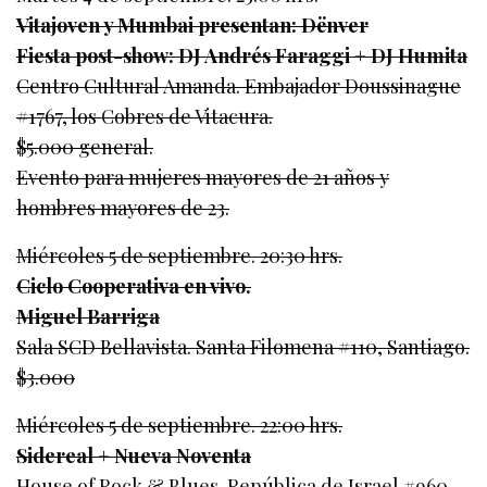
Vitajoven y Mumbai presentan: Dënver
Fiesta post-show: DJ Andrés Faraggi + DJ Humita
Centro Cultural Amanda. Embajador Doussinague
#1767, los Cobres de Vitacura.
$5.000 general.
Evento para mujeres mayores de 21 años y
hombres mayores de 23.
Miércoles 5 de septiembre. 20:30 hrs.
Ciclo Cooperativa en vivo.
Miguel Barriga
Sala SCD Bellavista. Santa Filomena #110, Santiago.
$3.000
Miércoles 5 de septiembre. 22:00 hrs.
Sidereal + Nueva Noventa
House of Rock & Blues. República de Israel #960