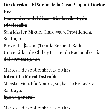
Dizzlecciko + El Sueño de la Casa Propia + Doctor
Pez
Lanzamiento del disco “Dizzlecciko I”, de
Dizzlecciko
Sala Master. Miguel Claro #509, Providencia,
Santiago
Preventa: $2.000 (Tienda Respect, Radio
Universidad de Chile y La Tienda Nacional) / Día
del evento: $3.000
Martes 4 de septiembre. 23:00 hrs.
Kitra + La Moral Distraída.
Maestra Vida. Pío Nono #380, barrio Bellavista,
Santiago.
$3.000 general.
Martes 4 de septiembre. 23:00 hrs.