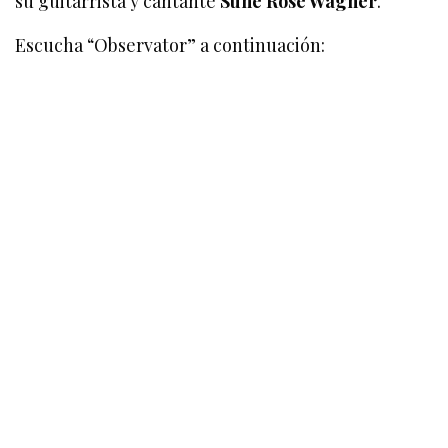
su guitarrista y cantante
Sune Rose Wagner
.
Escucha “Observator” a continuación: