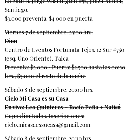
La Batuta. Jorge Washington #52, plaza Ñuñoa,
Santiago.
$3.000 preventa. $4.000 en puerta
Viernes 7 de septiembre. 23:00 hrs.
Dion
Centro de Eventos Fortunata Tejos. 12 Sur #750
(esq. Uno Oriente), Talca
Preventa: $2.000 / Puerta: $2.500 hasta las 00:30
hrs., $3.000 el resto de la noche
Sábado 8 de septiembre. 20:00 hrs.
Ciclo Mi Casa es su Casa
En vivo: Leo Quinteros + Rocío Peña + Natisú
Cupos limitados. Inscripciones:
ciclo.micasaessucasa@gmail.com
Sábado 8 de septiembre. 20:30 hrs.