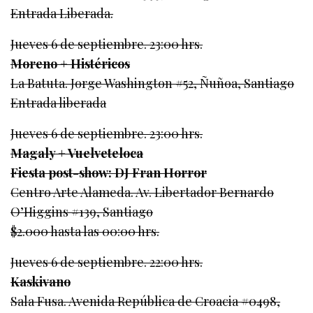
Entrada Liberada.
Jueves 6 de septiembre. 23:00 hrs.
Moreno + Histéricos
La Batuta. Jorge Washington #52, Ñuñoa, Santiago
Entrada liberada
Jueves 6 de septiembre. 23:00 hrs.
Magaly + Vuelveteloca
Fiesta post-show: DJ Fran Horror
Centro Arte Alameda. Av. Libertador Bernardo
O’Higgins #139, Santiago
$2.000 hasta las 00:00 hrs.
Jueves 6 de septiembre. 22:00 hrs.
Kaskivano
Sala Fusa. Avenida República de Croacia #0498,