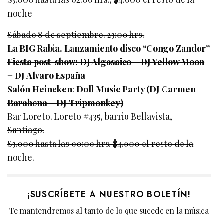
noche
Sábado 8 de septiembre. 23:00 hrs.
La BIG Rabia. Lanzamiento disco “Congo Zandor”
Fiesta post-show: DJ Algosaico + DJ Yellow Moon
+ DJ Alvaro España
Salón Heineken: Doll Music Party (DJ Carmen
Barahona + DJ Tripmonkey)
Bar Loreto. Loreto #435, barrio Bellavista,
Santiago.
$3.000 hasta las 00:00 hrs. $4.000 el resto de la
noche.
¡SUSCRÍBETE A NUESTRO BOLETÍN!
Te mantendremos al tanto de lo que sucede en la música