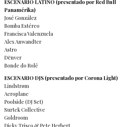
ESCENARIO LATINO (presentado por Red Bull
Panamérika)
José González
Bomba Estéreo
Francisca Valenzuela
Alex Anwandter
Astro
Dënver
Bonde do Rolê
ESCENARIO DJS (presentado por Corona Light)
Lindstrøm
Aeroplane
Poolside (DJ Set)
Surtek Collective
Goldroom
Dicky Trisco & Pete Herbert