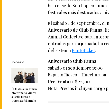
bajo el sello Sub Pop con una 
festivales más destacados a ni
El sábado 1 de septiembre, el 
Aniversario de Club Fauna
, f
Animal Collective para inter
entradas para la jornada, ha re
del sistema
Puntoticket
.
Aniversario Club Fauna
READ NEXT
sábado 01 septiembre 19:00
Espacio Riesco – Huechuraba
Pre-Venta 1:
$ 27.500
Nota: Precios incluyen cargo p
Él Mató a un Policía
Motorizado vuelve
a Chile junto a
Usted Señálemelo