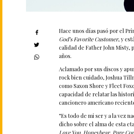
Hace unos días pasó por el Pr
God’s Favorite Customer
, y es
calidad de Father John Misty, 
años.
Aclamado por sus discos y apu
rock bien cuidado, Joshua Til
como Saxon Shore y Fleet Foxes
capacidad de relatar las histo
cancionero americano recient
“Es todo de mi ser y a la vez n
dicho sobre el alma de esta e
Love You, Honeybear
,
Pure Co