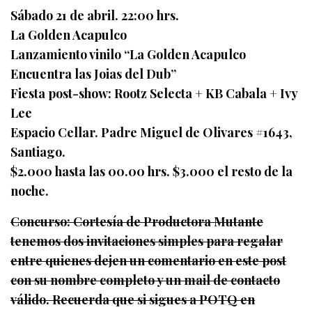
Sábado 21 de abril. 22:00 hrs.
La Golden Acapulco
Lanzamiento vinilo “La Golden Acapulco
Encuentra las Joias del Dub”
Fiesta post-show: Rootz Selecta + KB Cabala + Ivy
Lee
Espacio Cellar. Padre Miguel de Olivares #1643,
Santiago.
$2.000 hasta las 00.00 hrs. $3.000 el resto de la
noche.
Concurso: Cortesía de Productora Mutante
tenemos dos invitaciones simples para regalar
entre quienes dejen un comentario en este post
con su nombre completo y un mail de contacto
válido. Recuerda que si sigues a POTQ en