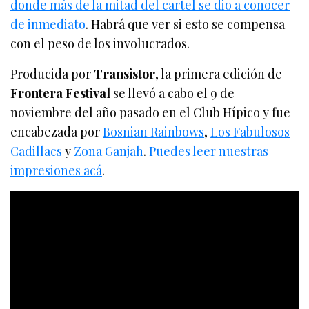
donde más de la mitad del cartel se dio a conocer
de inmediato
. Habrá que ver si esto se compensa
con el peso de los involucrados.
Producida por
Transistor
, la primera edición de
Frontera Festival
se llevó a cabo el 9 de
noviembre del año pasado en el Club Hípico y fue
encabezada por
Bosnian Rainbows
,
Los Fabulosos
Cadillacs
y
Zona Ganjah
.
Puedes leer nuestras
impresiones acá
.