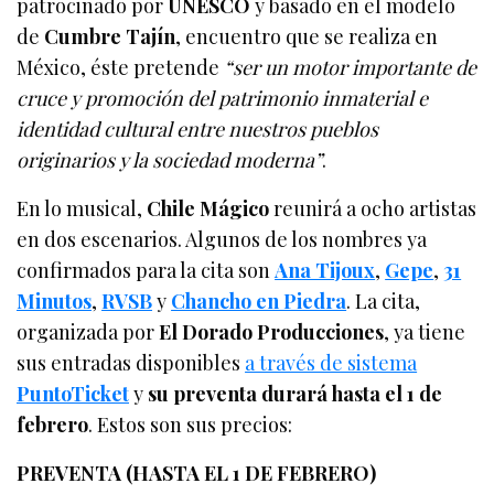
patrocinado por
UNESCO
y basado en el modelo
de
Cumbre Tajín
, encuentro que se realiza en
México, éste pretende
“ser un motor importante de
cruce y promoción del patrimonio inmaterial e
identidad cultural entre nuestros pueblos
originarios y la sociedad moderna”
.
En lo musical,
Chile Mágico
reunirá a ocho artistas
en dos escenarios. Algunos de los nombres ya
confirmados para la cita son
Ana Tijoux
,
Gepe
,
31
Minutos
,
RVSB
y
Chancho en Piedra
. La cita,
organizada por
El Dorado Producciones
, ya tiene
sus entradas disponibles
a través de sistema
PuntoTicket
y
su preventa durará hasta el 1 de
febrero
. Estos son sus precios:
PREVENTA (HASTA EL 1 DE FEBRERO)