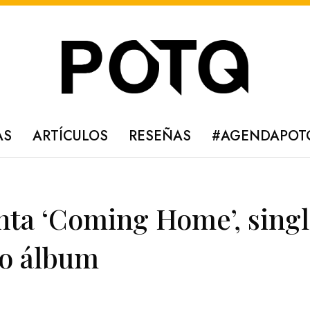
AS
ARTÍCULOS
RESEÑAS
#AGENDAPOT
nta ‘Coming Home’, sing
mo álbum