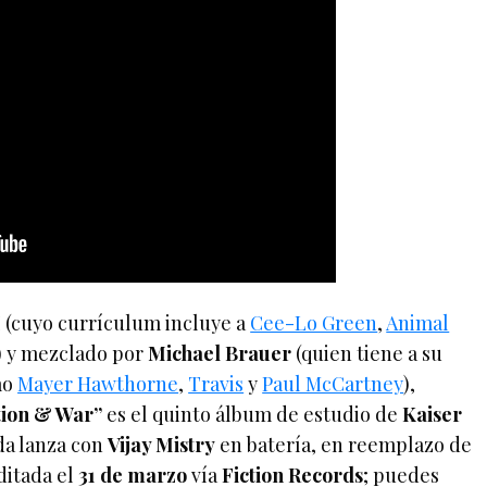
I
(cuyo currículum incluye a
Cee-Lo Green
,
Animal
s) y mezclado por
Michael Brauer
(quien tiene a su
mo
Mayer Hawthorne
,
Travis
y
Paul McCartney
),
tion & War”
es el quinto álbum de estudio de
Kaiser
da lanza con
Vijay Mistry
en batería, en reemplazo de
editada el
31 de marzo
vía
Fiction Records
; puedes