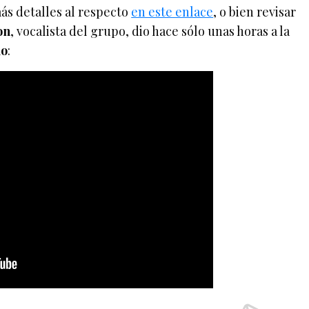
ás detalles al respecto
en este enlace
, o bien revisar
on
, vocalista del grupo, dio hace sólo unas horas a la
io
: