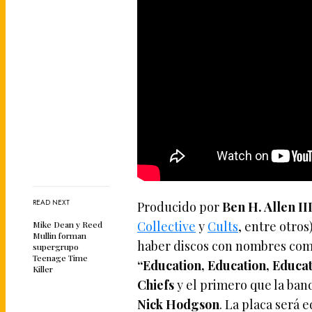
READ NEXT
Producido por
Ben H. Allen II
Collective
y
Cults
, entre otro
Mike Dean y Reed
Mullin forman
haber discos con nombres co
supergrupo
Teenage Time
“Education, Education, Educa
Killer
Chiefs
y el primero que la ban
Nick Hodgson
. La placa será 