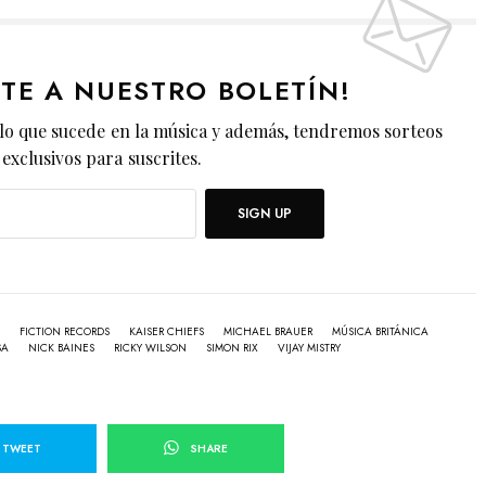
ETE A NUESTRO BOLETÍN!
lo que sucede en la música y además, tendremos sorteos
exclusivos para suscrites.
SIGN UP
FICTION RECORDS
KAISER CHIEFS
MICHAEL BRAUER
MÚSICA BRITÁNICA
SA
NICK BAINES
RICKY WILSON
SIMON RIX
VIJAY MISTRY
TWEET
SHARE