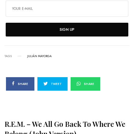
SIGN UP
TAGS
JULIÁN MAYORGA
SHARE
TWEET
SHARE
R.E.M. – We All Go Back To Where We
Belong (John Version)