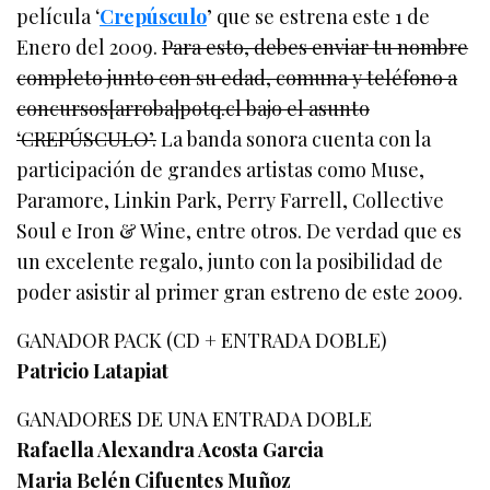
película ‘
Crepúsculo
’ que se estrena este 1 de
Enero del 2009.
Para esto, debes enviar tu nombre
completo junto con su edad, comuna y teléfono a
concursos[arroba]potq.cl bajo el asunto
‘CREPÚSCULO’.
La banda sonora cuenta con la
participación de grandes artistas como Muse,
Paramore, Linkin Park, Perry Farrell, Collective
Soul e Iron & Wine, entre otros. De verdad que es
un excelente regalo, junto con la posibilidad de
poder asistir al primer gran estreno de este 2009.
GANADOR PACK (CD + ENTRADA DOBLE)
Patricio Latapiat
GANADORES DE UNA ENTRADA DOBLE
Rafaella Alexandra Acosta Garcia
Maria Belén Cifuentes Muñoz