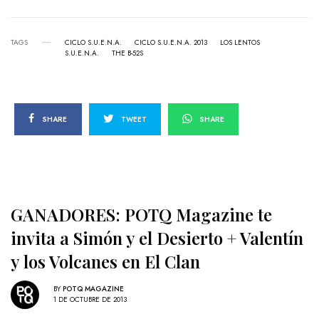
TAGS
CICLO S.U.E.N.A.
CICLO S.U.E.N.A. 2013
LOS LENTOS
S.U.E.N.A.
THE B-52S
SHARE
TWEET
SHARE
GANADORES: POTQ Magazine te
invita a Simón y el Desierto + Valentín
y los Volcanes en El Clan
BY
POTQ MAGAZINE
1 DE OCTUBRE DE 2013