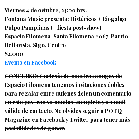
Viernes 4 de octubre, 23:00 hrs.
Fontana Music presenta: Histéricos + Riogalgo +
Pulpo Pamplinas (+ fiesta post-show)
Espacio Filomena. Santa Filomena #067, Barrio
Bellavista, Stgo. Centro
$2.000
Evento en Facebook
CONCURSO: Cortesía de nuestros amigos de
Espacio Filomena tenemos invitaciones dobles
para regalar entre quienes dejen un comentario
en este post con su nombre completo y un mail
válido de contacto. No olvides seguir a POTQ
Magazine en Facebook y Twitter para tener más
posibilidades de ganar.