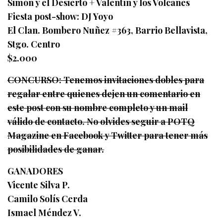
Simón y el Desierto + Valentín y los Volcanes
Fiesta post-show: DJ Yoyo
El Clan. Bombero Nuñez #363, Barrio Bellavista,
Stgo. Centro
$2.000
CONCURSO: Tenemos invitaciones dobles para
regalar entre quienes dejen un comentario en
este post con su nombre completo y un mail
válido de contacto. No olvides seguir a POTQ
Magazine en Facebook y Twitter para tener más
posibilidades de ganar.
GANADORES
Vicente Silva P.
Camilo Solís Cerda
Ismael Méndez V.