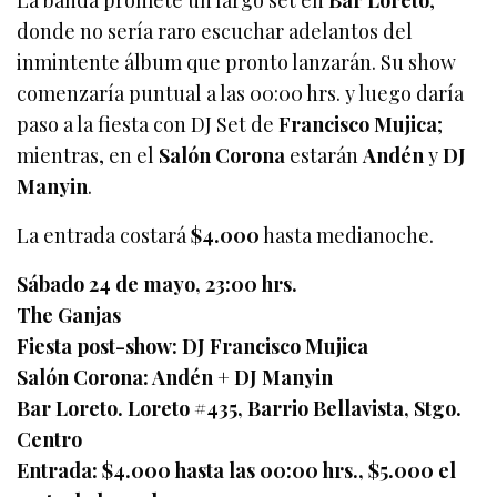
La banda promete un largo set en
Bar Loreto
,
donde no sería raro escuchar adelantos del
inmintente álbum que pronto lanzarán. Su show
comenzaría puntual a las 00:00 hrs. y luego daría
paso a la fiesta con DJ Set de
Francisco Mujica
;
mientras, en el
Salón Corona
estarán
Andén
y
DJ
Manyin
.
La entrada costará
$4.000
hasta medianoche.
Sábado 24 de mayo, 23:00 hrs.
The Ganjas
Fiesta post-show: DJ Francisco Mujica
Salón Corona: Andén + DJ Manyin
Bar Loreto. Loreto #435, Barrio Bellavista, Stgo.
Centro
Entrada: $4.000 hasta las 00:00 hrs., $5.000 el