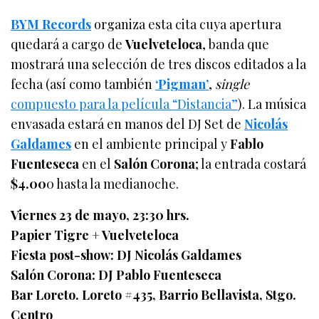
BYM Records
organiza esta cita cuya apertura
quedará a cargo de
Vuelveteloca
, banda que
mostrará una selección de tres discos editados a la
fecha (así como también
‘Pigman’
,
single
compuesto para la película “Distancia”
). La música
envasada estará en manos del DJ Set de
Nicolás
Galdames
en el ambiente principal y
Fablo
Fuenteseca
en el
Salón Corona
; la entrada costará
$4.00
0 hasta la medianoche.
Viernes 23 de mayo, 23:30 hrs.
Papier Tigre + Vuelveteloca
Fiesta post-show: DJ Nicolás Galdames
Salón Corona: DJ Pablo Fuenteseca
Bar Loreto. Loreto #435, Barrio Bellavista, Stgo.
Centro