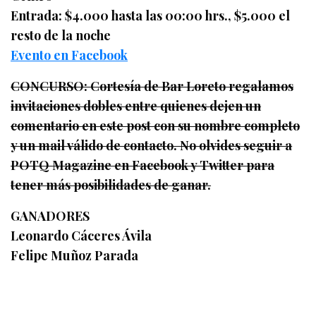
Entrada: $4.000 hasta las 00:00 hrs., $5.000 el
resto de la noche
Evento en Facebook
CONCURSO: Cortesía de Bar Loreto regalamos
invitaciones dobles entre quienes dejen un
comentario en este post con su nombre completo
y un mail válido de contacto. No olvides seguir a
POTQ Magazine en Facebook y Twitter para
tener más posibilidades de ganar.
GANADORES
Leonardo Cáceres Ávila
Felipe Muñoz Parada