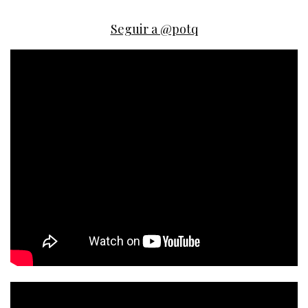
Seguir a @potq