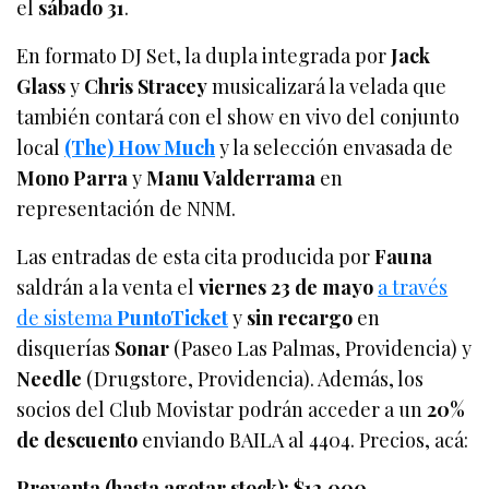
el
sábado 31
.
En formato DJ Set, la dupla integrada por
Jack
Glass
y
Chris Stracey
musicalizará la velada que
también contará con el show en vivo del conjunto
local
(The) How Much
y la selección envasada de
Mono Parra
y
Manu Valderrama
en
representación de NNM.
Las entradas de esta cita producida por
Fauna
saldrán a la venta el
viernes 23 de mayo
a través
de sistema
PuntoTicket
y
sin recargo
en
disquerías
Sonar
(Paseo Las Palmas, Providencia) y
Needle
(Drugstore, Providencia). Además, los
socios del Club Movistar podrán acceder a un
20%
de descuento
enviando BAILA al 4404. Precios, acá:
Preventa (hasta agotar stock): $12.000