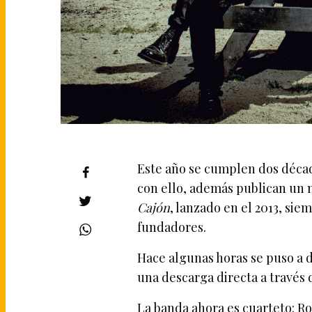
Este año se cumplen dos déca
con ello, además publican un n
Cajón
, lanzado en el 2013, si
fundadores.
Hace algunas horas se puso a d
una descarga directa a través d
La banda ahora es cuarteto: Ro