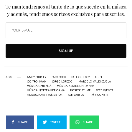
Te mantendremos al tanto de lo que sucede en la música
y además, tendremos sorteos exclusivos para suscrites.
SIGN UP
TAGS
ANDY HURLEY
FACEBOOK
FALL OUT BOY
GUFI
JOE TROHMAN
JORGE LÓPEZ C.
MARCELO VALENZUELA
MÚSICA CHILENA
MÚSICA ESTADOUNIDENSE
MÚSICA NORTEAMERICANA
PATRICK STUMP
PETE WENTZ
PRODUCTORA TRANSISTOR
ROB VARELA
TIM PICCHETTI
SHARE
TWEET
SHARE