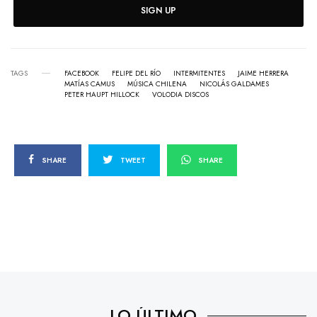
SIGN UP
TAGS
FACEBOOK
FELIPE DEL RÍO
INTERMITENTES
JAIME HERRERA
MATÍAS CAMUS
MÚSICA CHILENA
NICOLÁS GALDAMES
PETER HAUPT HILLOCK
VOLODIA DISCOS
SHARE
TWEET
SHARE
LO ÚLTIMO