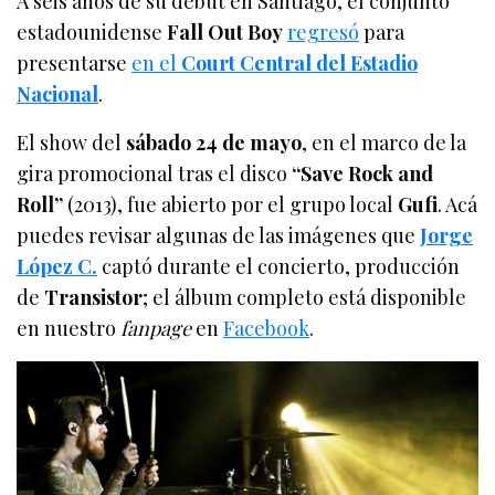
A seis años de su debut en Santiago, el conjunto
estadounidense
Fall Out Boy
regresó
para
presentarse
en el
Court Central del Estadio
Nacional
.
El show del
sábado 24 de mayo
, en el marco de la
gira promocional tras el disco
“Save Rock and
Roll”
(2013), fue abierto por el grupo local
Gufi
. Acá
puedes revisar algunas de las imágenes que
Jorge
López C.
captó durante el concierto, producción
de
Transistor
; el álbum completo está disponible
en nuestro
fanpage
en
Facebook
.