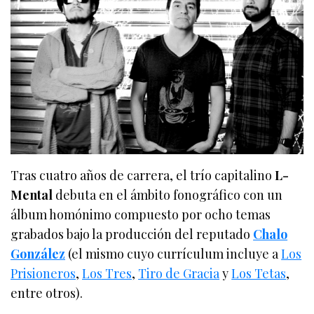
Tras cuatro años de carrera, el trío capitalino
L-
Mental
debuta en el ámbito fonográfico con un
álbum homónimo compuesto por ocho temas
grabados bajo la producción del reputado
Chalo
González
(el mismo cuyo currículum incluye a
Los
Prisioneros
,
Los Tres
,
Tiro de Gracia
y
Los Tetas
,
entre otros).