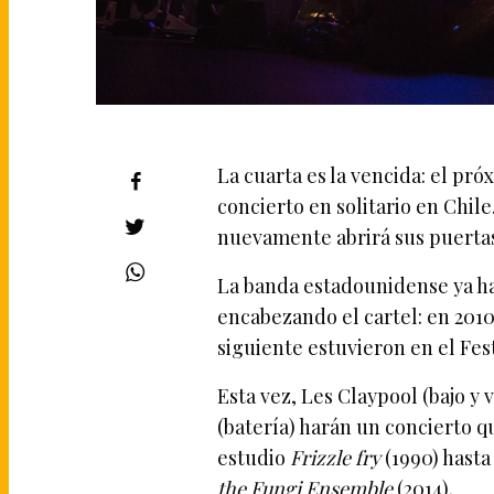
La cuarta es la vencida: el pr
concierto en solitario en Chil
nuevamente abrirá sus puertas
La banda estadounidense ya ha
encabezando el cartel: en 201
siguiente estuvieron en el Fes
Esta vez, Les Claypool (bajo y
(batería) harán un concierto q
estudio
Frizzle fry
(1990) hasta
the Fungi Ensemble
(2014).