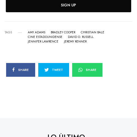
SIGN UP
TAGS
AMY ADAMS
BRADLEY COOPER
CHRISTIAN BALE
CINE ESTADOUNIDENSE
DAVID O. RUSSELL
JENNIFER LAWRENCE
JEREMY RENNER
SHARE
TWEET
SHARE
LO ÚLTIMO