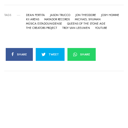
TAGS
DEAN FERTITA
JASON TRUCCO
JON THEODORE
JOSH HOMME
KII ARENS
MATADOR RECORDS
MICHAEL SHUMAN
MÚSICA ESTADOUNIDENSE
QUEENS OF THE STONE AGE
THE CREATORS PROJECT
TROY VAN LEEUWEN
YOUTUBE
SHARE
TWEET
SHARE