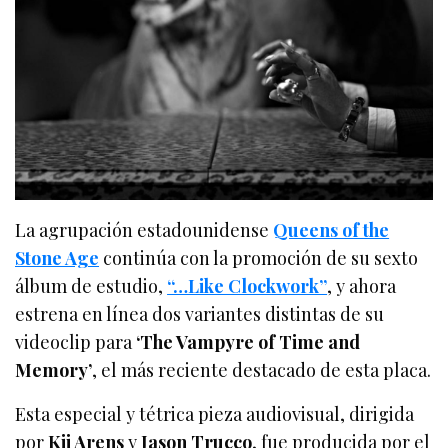
La agrupación estadounidense
Queens of the
Stone Age
continúa con la promoción de su sexto
álbum de estudio,
“…Like Clockwork”
, y ahora
estrena en línea dos variantes distintas de su
videoclip para
‘The Vampyre of Time and
Memory’
, el más reciente destacado de esta placa.
Esta especial y tétrica pieza audiovisual, dirigida
por
Kii Arens
y
Jason Trucco
, fue producida por el