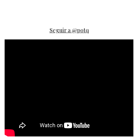
Seguir a @potq