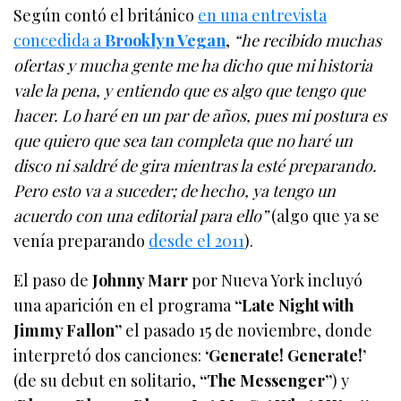
Según contó el británico
en una entrevista
concedida a
Brooklyn Vegan
,
“he recibido muchas
ofertas y mucha gente me ha dicho que mi historia
vale la pena, y entiendo que es algo que tengo que
hacer. Lo haré en un par de años, pues mi postura es
que quiero que sea tan completa que no haré un
disco ni saldré de gira mientras la esté preparando.
Pero esto va a suceder; de hecho, ya tengo un
acuerdo con una editorial para ello”
(algo que ya se
venía preparando
desde el 2011
).
El paso de
Johnny Marr
por Nueva York incluyó
una aparición en el programa
“Late Night with
Jimmy Fallon”
el pasado 15 de noviembre, donde
interpretó dos canciones:
‘Generate! Generate!’
(de su debut en solitario,
“The Messenger”
) y