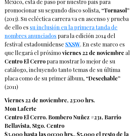
México, está de paso por nuestro país para
promocionar su segundo disco solista,
“Tornasol”
(2013). Su ecléctica carrera va en ascenso y prueba
de ello es
su inclusión en la primera tanda de
nombres anunciados
para la edición 2014 del
festival estadounidense
SXSW
. En este marco es
que llegará el próximo
viernes 22 de noviembre
al
Centro El Cerro
para mostrar lo mejor de su
catálogo, incluyendo tanto temas de su última
placa como de su primer álbum,
“Desechable”
(2011)
Viernes 22 de noviembre, 23:00 hrs.
Mon Laferte
Centro El Cerro. Bombero Nuñez #231, Barrio
Bellavista, Stgo. Centro
$3.000 hasta las 00:00 hrs., $5.000 el resto de la