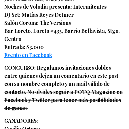
Noches de Volodia presenta: Intermitentes
DJ Set: Matías Reyes Detmer
Salón Corona: The Versions
Bar Loreto. Loreto #435, Barrio Bellavista, Stgo.
Centro
Entrada: $3.000
Evento en Facebook
CONCURSO: Regalamos invitaciones dobles
entre quienes dejen un comentario en este post
con su nombre completo y un mail válido de
contacto. No olvides seguir a POTQ Magazine en
Facebook y Twitter para tener más posibilidades
de ganar.
GANADORES:
Cecilia Ortega