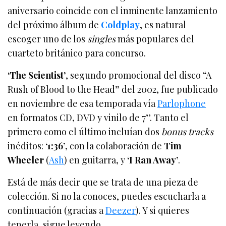
aniversario coincide con el inminente lanzamiento
del próximo álbum de
Coldplay
, es natural
escoger uno de los
singles
más populares del
cuarteto británico para concurso.
‘The Scientist’
, segundo promocional del disco “A
Rush of Blood to the Head” del 2002, fue publicado
en noviembre de esa temporada vía
Parlophone
en formatos CD, DVD y vinilo de 7’’. Tanto el
primero como el último incluían dos
bonus tracks
inéditos:
‘1:36’
, con la colaboración de
Tim
Wheeler
(
Ash
) en guitarra, y
‘I Ran Away’
.
Está de más decir que se trata de una pieza de
colección. Si no la conoces, puedes escucharla a
continuación (gracias a
Deezer
). Y si quieres
tenerla, sigue leyendo.