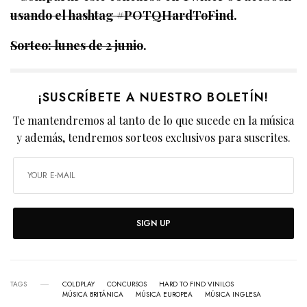
usando el hashtag #POTQHardToFind
.
Sorteo: lunes de 2 junio
.
¡SUSCRÍBETE A NUESTRO BOLETÍN!
Te mantendremos al tanto de lo que sucede en la música
y además, tendremos sorteos exclusivos para suscrites.
SIGN UP
TAGS
COLDPLAY
CONCURSOS
HARD TO FIND VINILOS
MÚSICA BRITÁNICA
MÚSICA EUROPEA
MÚSICA INGLESA