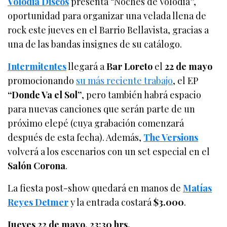
Volodia Discos
presenta “Noches de Volodia”,
oportunidad para organizar una velada llena de
rock este jueves en el Barrio Bellavista, gracias a
una de las bandas insignes de su catálogo.
Intermitentes
llegará a
Bar Loreto
el
22 de mayo
promocionando
su más reciente trabajo
, el EP
“Donde Va el Sol”
, pero también habrá espacio
para nuevas canciones que serán parte de un
próximo elepé (cuya grabación comenzará
después de esta fecha). Además,
The Versions
volverá a los escenarios con un set especial en el
Salón Corona
.
La fiesta post-show quedará en manos de
Matías
Reyes Detmer
y la entrada costará
$3.000
.
Jueves 22 de mayo, 23:30 hrs.