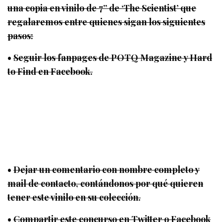
una copia en vinilo de 7’’ de ‘The Scientist’ que
regalaremos entre quienes sigan los siguientes
pasos:
•
Seguir los fanpages de POTQ Magazine y Hard
to Find en Facebook.
•
Dejar un comentario con nombre completo y
mail de contacto, contándonos por qué quieren
tener este vinilo en su colección.
•
Compartir este concurso en Twitter o Facebook