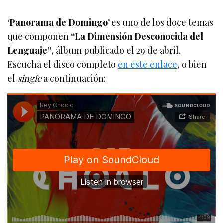
‘Panorama de Domingo’
es uno de los doce temas
que componen
“La Dimensión Desconocida del
Lenguaje”
, álbum publicado el 29 de abril.
Escucha el disco completo
en este enlace
, o bien
el
single
a continuación: