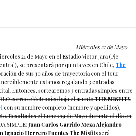
Miércoles 21 de Mayo
rcoles 21 de Mayo en el Estadio Victor Jara (Pje.
ntral), se presentará por quinta vez en Chile,
The
bración de sus 30 años de trayectoria con el tour
e increíblemente estamos regalando 3 entradas
ital.
Entonces, sortearemos 3 entradas simples entre
OLO correo eléctronico bajo el asunto
THE MISFITS
l
con su nombre completo (nombre y apellidos),
to. Resultados el Lunes 19 de Mayo durante el día en
A SIMPLE:
Juan Carlos Garrido Meza Alejandro
án Ignacio Herrero Fuentes
The Misfits
será