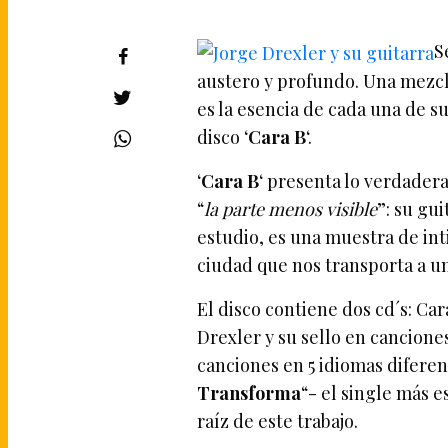
S
austero y profundo. Una mezcla
es la esencia de cada una de s
disco ‘
Cara B
‘.
‘
Cara B
‘ presenta lo verdader
“
la parte menos visible
”: su gui
estudio, es una muestra de in
ciudad que nos transporta a u
El disco contiene dos cd´s: Car
Drexler y su sello en cancione
canciones en 5 idiomas diferen
Transforma
“- el single más e
raíz de este trabajo.