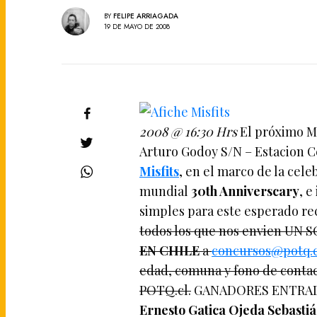
BY
FELIPE ARRIAGADA
19 DE MAYO DE 2008
2008 @ 16:30 Hrs
El próximo Mie
Arturo Godoy S/N – Estacion Ce
Misfits
, en el marco de la cele
mundial
30th Anniverscary
, 
simples para este esperado rec
todos los que nos envien UN S
EN CHILE
a
concursos@potq.c
edad, comuna y fono de contac
POTQ.cl.
GANADORES ENTRAD
Ernesto Gatica Ojeda Sebasti