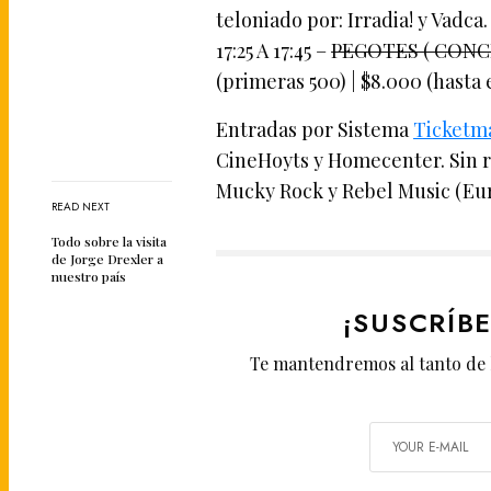
teloniado por: Irradia! y Vadca.
17:25 A 17:45 –
PEGOTES ( CONC
(primeras 500) | $8.000 (hasta 
Entradas por Sistema
Ticketm
CineHoyts y Homecenter. Sin 
Mucky Rock y Rebel Music (Euro
READ NEXT
Todo sobre la visita
de Jorge Drexler a
nuestro país
¡SUSCRÍB
Te mantendremos al tanto de 