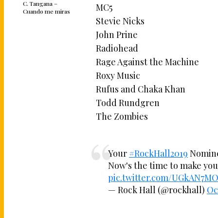
C. Tangana –
MC5
Cuando me miras
Stevie Nicks
John Prine
Radiohead
Rage Against the Machine
Roxy Music
Rufus and Chaka Khan
Todd Rundgren
The Zombies
Your
#RockHall2019
Nominee
Now's the time to make you
pic.twitter.com/UGkAN7M
— Rock Hall (@rockhall)
Oc