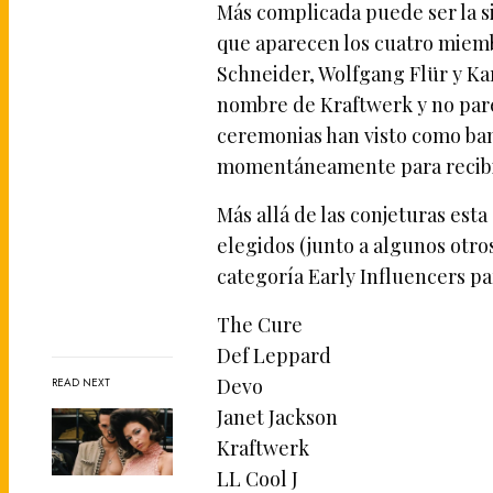
Más complicada puede ser la s
que aparecen los cuatro miembro
Schneider, Wolfgang Flür y Kar
nombre de Kraftwerk y no pare
ceremonias han visto como band
momentáneamente para recibir
Más allá de las conjeturas esta 
elegidos (junto a algunos otro
categoría Early Influencers pa
The Cure
Def Leppard
Devo
READ NEXT
Janet Jackson
Kraftwerk
LL Cool J