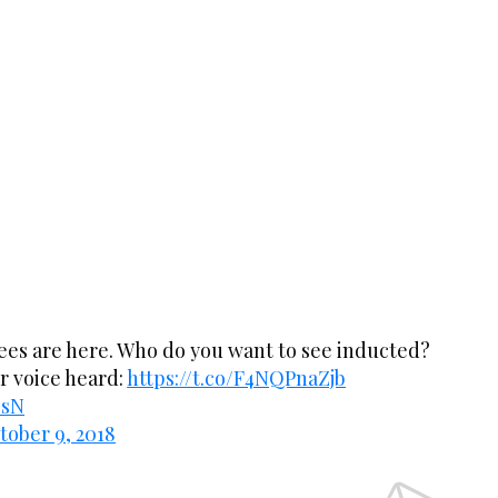
s are here. Who do you want to see inducted?
r voice heard:
https://t.co/F4NQPnaZjb
OsN
tober 9, 2018