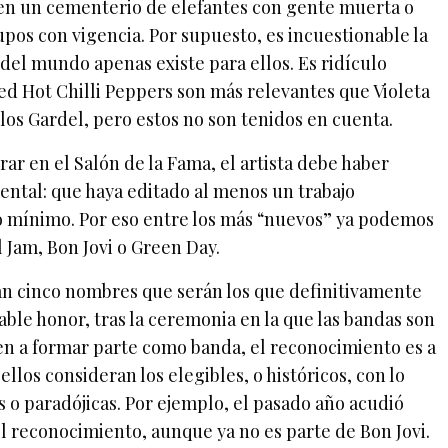
o en un cementerio de elefantes con gente muerta o
rupos con vigencia. Por supuesto, es incuestionable la
 del mundo apenas existe para ellos. Es ridículo
ed Hot Chilli Peppers son más relevantes que Violeta
rlos Gardel, pero estos no son tenidos en cuenta.
rar en el Salón de la Fama, el artista debe haber
ntal: que haya editado al menos un trabajo
o mínimo. Por eso entre los más “nuevos” ya podemos
 Jam, Bon Jovi o Green Day.
rán cinco nombres que serán los que definitivamente
able honor, tras la ceremonia en la que las bandas son
en a formar parte como banda, el reconocimiento es a
llos consideran los elegibles, o históricos, con lo
s o paradójicas. Por ejemplo, el pasado año acudió
l reconocimiento, aunque ya no es parte de Bon Jovi.