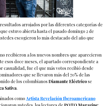
esultados arrojados por las diferentes categorías de
a que estuvo abierta hasta el pasado domingo 2 de
e ustedes escogieron lo más destacado del año que
mo recibieron a los nuevos nombres que aparecieron
e esos doce meses, el apartado correspondiente a
r casualidad, fue el que más votos recibió desde
dominadores que se llevaron más del 70% de las
sonido de los colombianos
Diamante Eléctrico
se
ca Sativa
.
ominados como
Artista Revelación Iberoamericano
cionaron ustedes, los lectores de
POTQ Magazine
: