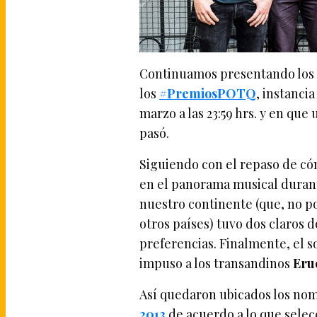
Continuamos presentando los r
los
#PremiosPOTQ
, instanci
marzo a las 23:59 hrs. y en qu
pasó.
Siguiendo con el repaso de có
en el panorama musical durant
nuestro continente (que, no po
otros países) tuvo dos claros 
preferencias. Finalmente, el 
impuso a los transandinos
Eru
Así quedaron ubicados los n
2013
de acuerdo a lo que selec