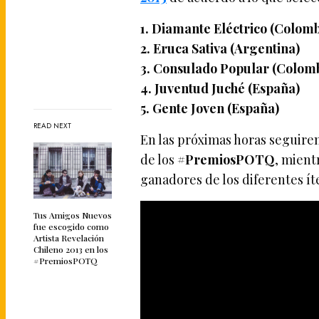
1. Diamante Eléctrico (Colomb
2. Eruca Sativa (Argentina)
3. Consulado Popular (Colom
4. Juventud Juché (España)
5. Gente Joven (España)
READ NEXT
En las próximas horas seguirem
de los
#PremiosPOTQ
, mient
ganadores de los diferentes ít
Tus Amigos Nuevos
fue escogido como
Artista Revelación
Chileno 2013 en los
#PremiosPOTQ