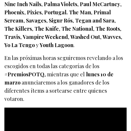
Nine Inch Nails
,
Palma Violets
,
Paul McCartney
,
Phoenix
,
Pixies
,
Portugal. The Man
,
Primal
Scream
,
Savages
,
Sigur Rós
,
Tegan and Sara
,
The Killers
,
The Knife
,
The National
,
The Roots
,
Travis
,
Vampire Weekend
,
Washed Out
,
Wavves
,
Yo La Tengo
y
Youth Lagoon
.
En las próximas horas seguiremos revelando a los
escogidos en todas las categorías de los
#PremiosPOTQ
, mientras que el
lunes 10 de
marzo
anunciaremos a los ganadores de los
diferentes ítems a sortearse entre quienes
votaron.