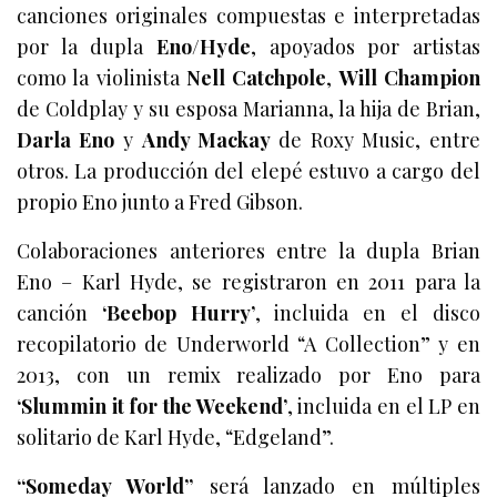
canciones originales compuestas e interpretadas
por la dupla
Eno/Hyde
, apoyados por artistas
como la violinista
Nell Catchpole
,
Will Champion
de Coldplay y su esposa Marianna, la hija de Brian,
Darla Eno
y
Andy Mackay
de Roxy Music, entre
otros. La producción del elepé estuvo a cargo del
propio Eno junto a Fred Gibson.
Colaboraciones anteriores entre la dupla Brian
Eno – Karl Hyde, se registraron en 2011 para la
canción
‘Beebop Hurry’
, incluida en el disco
recopilatorio de Underworld “A Collection” y en
2013, con un remix realizado por Eno para
‘Slummin it for the Weekend’
, incluida en el LP en
solitario de Karl Hyde, “Edgeland”.
“Someday World”
será lanzado en múltiples