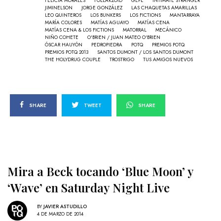
FELICIA MORALES
FÖLLAKZOID
GEPE
INTIMATE STRANGER
JIMINELSON
JORGE GONZÁLEZ
LAS CHAQUETAS AMARILLAS
LEO QUINTEROS
LOS BUNKERS
LOS FICTIONS
MANTARRAYA
MARÍA COLORES
MATÍAS AGUAYO
MATÍAS CENA
MATÍAS CENA & LOS FICTIONS
MATORRAL
MECÁNICO
NIÑO COHETE
O'BRIEN / JUAN MATEO O'BRIEN
ÓSCAR HAUYÓN
PEDROPIEDRA
POTQ
PREMIOS POTQ
PREMIOS POTQ 2013
SANTOS DUMONT / LOS SANTOS DUMONT
THE HOLYDRUG COUPLE
TROSTRIGO
TUS AMIGOS NUEVOS
SHARE
TWEET
SHARE
Mira a Beck tocando ‘Blue Moon’ y
‘Wave’ en Saturday Night Live
BY
JAVIER ASTUDILLO
4 DE MARZO DE 2014