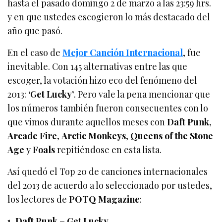
hasta el pasado domingo 2 de marzo a las 23:59 hrs.
y en que ustedes escogieron lo más destacado del
año que pasó.
En el caso de
Mejor Canción Internacional
, fue
inevitable. Con 145 alternativas entre las que
escoger, la votación hizo eco del fenómeno del
2013:
‘Get Lucky’
. Pero vale la pena mencionar que
los números también fueron consecuentes con lo
que vimos durante aquellos meses con
Daft Punk
,
Arcade Fire
,
Arctic Monkeys
,
Queens of the Stone
Age
y
Foals
repitiéndose en esta lista.
Así quedó el Top 20 de canciones internacionales
del 2013 de acuerdo a lo seleccionado por ustedes,
los lectores de
POTQ Magazine
:
1. Daft Punk – Get Lucky