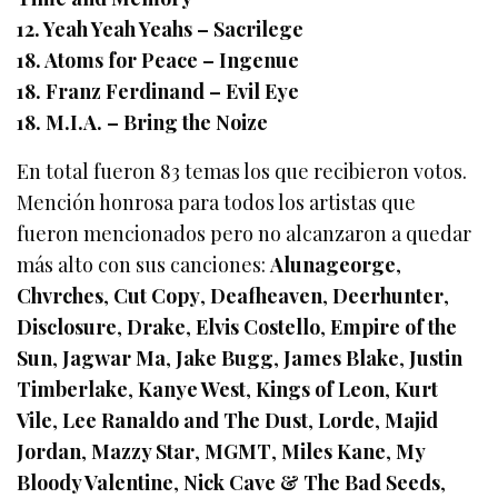
12. Yeah Yeah Yeahs – Sacrilege
18. Atoms for Peace – Ingenue
18. Franz Ferdinand – Evil Eye
18. M.I.A. – Bring the Noize
En total fueron 83 temas los que recibieron votos.
Mención honrosa para todos los artistas que
fueron mencionados pero no alcanzaron a quedar
más alto con sus canciones:
Alunageorge
,
Chvrches
,
Cut Copy
,
Deafheaven
,
Deerhunter
,
Disclosure
,
Drake
,
Elvis Costello
,
Empire of the
Sun
,
Jagwar Ma
,
Jake Bugg
,
James Blake
,
Justin
Timberlake
,
Kanye West
,
Kings of Leon
,
Kurt
Vile
,
Lee Ranaldo and The Dust
,
Lorde
,
Majid
Jordan
,
Mazzy Star
,
MGMT
,
Miles Kane
,
My
Bloody Valentine
,
Nick Cave & The Bad Seeds
,