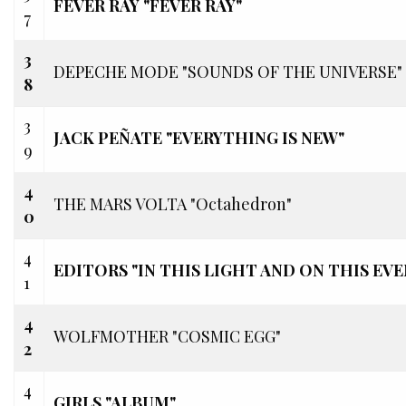
FEVER RAY "FEVER RAY"
7
3
DEPECHE MODE "SOUNDS OF THE UNIVERSE"
8
3
JACK PEÑATE "EVERYTHING IS NEW"
9
4
THE MARS VOLTA "Octahedron"
0
4
EDITORS "IN THIS LIGHT AND ON THIS EVE
1
4
WOLFMOTHER "COSMIC EGG"
2
4
GIRLS "ALBUM"