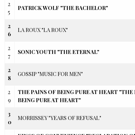
2
PATRICK WOLF "THE BACHELOR"
5
2
LA ROUX "LA ROUX"
6
2
SONIC YOUTH "THE ETERNAL"
7
2
GOSSIP "MUSIC FOR MEN"
8
2
THE PAINS OF BEING PURE AT HEART "THE 
9
BEING PURE AT HEART"
3
MORRISSEY "YEARS OF REFUSAL"
0