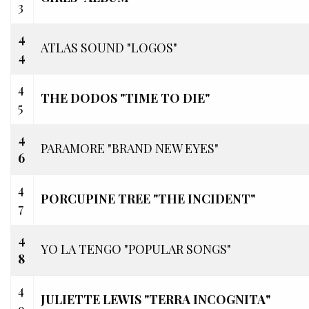
3
4
ATLAS SOUND "LOGOS"
4
4
THE DODOS "TIME TO DIE"
5
4
PARAMORE "BRAND NEW EYES"
6
4
PORCUPINE TREE "THE INCIDENT"
7
4
YO LA TENGO "POPULAR SONGS"
8
4
JULIETTE LEWIS "TERRA INCOGNITA"
9