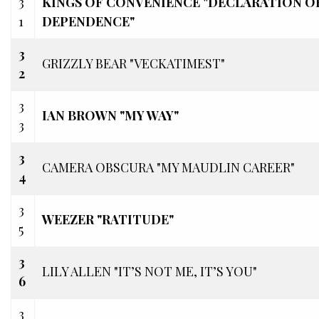
3
KINGS OF CONVENIENCE "DECLARATION O
1
DEPENDENCE"
3
GRIZZLY BEAR "VECKATIMEST"
2
3
IAN BROWN "MY WAY"
3
3
CAMERA OBSCURA "MY MAUDLIN CAREER"
4
3
WEEZER "RATITUDE"
5
3
LILY ALLEN "IT’S NOT ME, IT’S YOU"
6
3