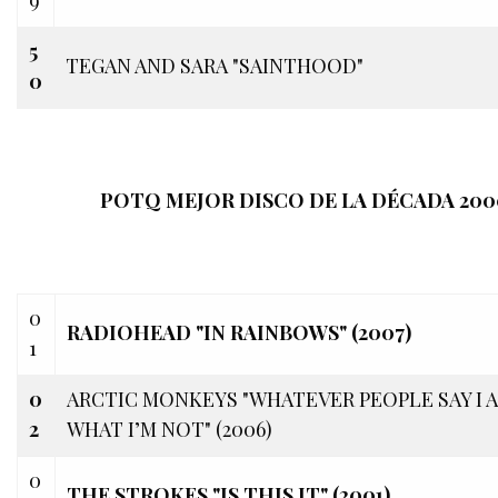
5
TEGAN AND SARA "SAINTHOOD"
0
POTQ MEJOR DISCO DE LA DÉCADA 200
0
RADIOHEAD "IN RAINBOWS"
(2007)
1
0
ARCTIC MONKEYS "WHATEVER PEOPLE SAY I A
2
WHAT I’M NOT" (2006)
0
THE STROKES "IS THIS IT" (2001)