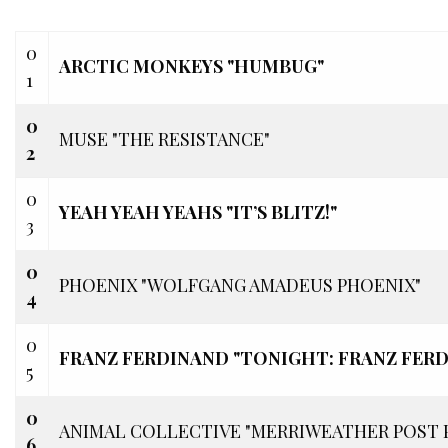
0
ARCTIC MONKEYS "HUMBUG"
1
0
MUSE "THE RESISTANCE"
2
0
YEAH YEAH YEAHS "IT’S BLITZ!"
3
0
PHOENIX "WOLFGANG AMADEUS PHOENIX"
4
0
FRANZ FERDINAND "TONIGHT: FRANZ FER
5
0
ANIMAL COLLECTIVE "MERRIWEATHER POST P
6