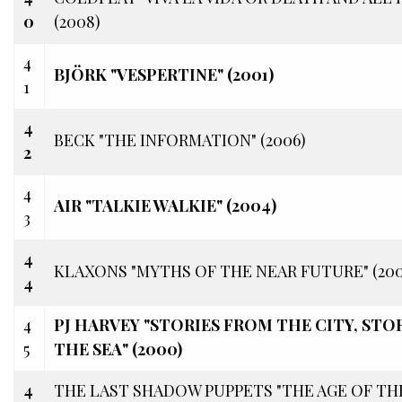
0
(2008)
4
BJÖRK "VESPERTINE" (2001)
1
4
BECK "THE INFORMATION" (2006)
2
4
AIR "TALKIE WALKIE" (2004)
3
4
KLAXONS "MYTHS OF THE NEAR FUTURE" (200
4
4
PJ HARVEY "STORIES FROM THE CITY, STO
5
THE SEA" (2000)
4
THE LAST SHADOW PUPPETS "THE AGE OF TH