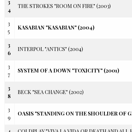
3
THE STROKES "ROOM ON FIRE" (2003)
4
3
KASABIAN "KASABIAN" (2004)
5
3
INTERPOL "ANTICS" (2004)
6
3
SYSTEM OF A DOWN "TOXICITY" (2001)
7
3
BECK "SEA CHANGE" (2002)
8
3
OASIS "STANDING ON THE SHOULDER OF GI
9
4
COLDPLAY "VIVA LA VIDA OR DEATH AND ALL 