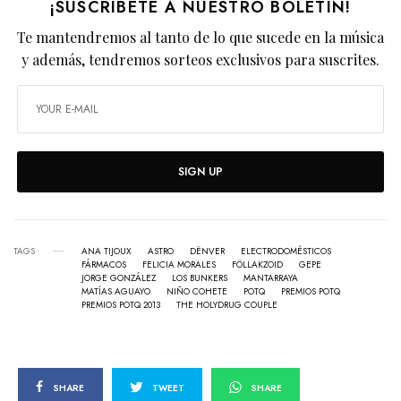
¡SUSCRÍBETE A NUESTRO BOLETÍN!
Te mantendremos al tanto de lo que sucede en la música
y además, tendremos sorteos exclusivos para suscrites.
SIGN UP
TAGS
ANA TIJOUX
ASTRO
DËNVER
ELECTRODOMÉSTICOS
FÁRMACOS
FELICIA MORALES
FÖLLAKZOID
GEPE
JORGE GONZÁLEZ
LOS BUNKERS
MANTARRAYA
MATÍAS AGUAYO
NIÑO COHETE
POTQ
PREMIOS POTQ
PREMIOS POTQ 2013
THE HOLYDRUG COUPLE
SHARE
TWEET
SHARE