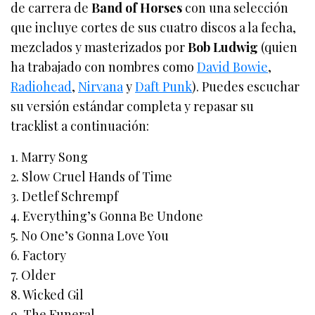
de carrera de
Band of Horses
con una selección
que incluye cortes de sus cuatro discos a la fecha,
mezclados y masterizados por
Bob Ludwig
(quien
ha trabajado con nombres como
David Bowie
,
Radiohead
,
Nirvana
y
Daft Punk
). Puedes escuchar
su versión estándar completa y repasar su
tracklist a continuación:
1. Marry Song
2. Slow Cruel Hands of Time
3. Detlef Schrempf
4. Everything’s Gonna Be Undone
5. No One’s Gonna Love You
6. Factory
7. Older
8. Wicked Gil
9. The Funeral