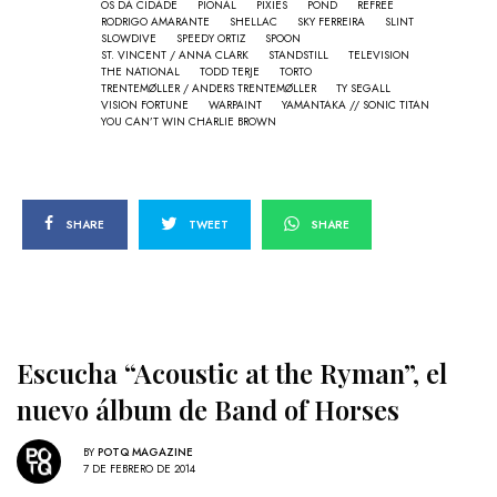
OS DA CIDADE
PIONAL
PIXIES
POND
REFREE
RODRIGO AMARANTE
SHELLAC
SKY FERREIRA
SLINT
SLOWDIVE
SPEEDY ORTIZ
SPOON
ST. VINCENT / ANNA CLARK
STANDSTILL
TELEVISION
THE NATIONAL
TODD TERJE
TORTO
TRENTEMØLLER / ANDERS TRENTEMØLLER
TY SEGALL
VISION FORTUNE
WARPAINT
YAMANTAKA // SONIC TITAN
YOU CAN’T WIN CHARLIE BROWN
SHARE
TWEET
SHARE
Escucha “Acoustic at the Ryman”, el
nuevo álbum de Band of Horses
BY
POTQ MAGAZINE
7 DE FEBRERO DE 2014