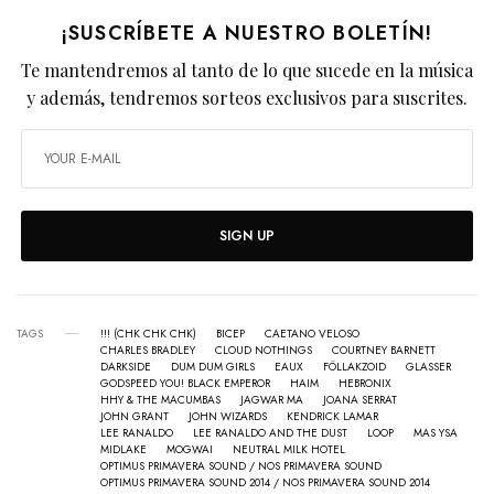
¡SUSCRÍBETE A NUESTRO BOLETÍN!
Te mantendremos al tanto de lo que sucede en la música
y además, tendremos sorteos exclusivos para suscrites.
SIGN UP
TAGS
!!! (CHK CHK CHK)
BICEP
CAETANO VELOSO
CHARLES BRADLEY
CLOUD NOTHINGS
COURTNEY BARNETT
DARKSIDE
DUM DUM GIRLS
EAUX
FÖLLAKZOID
GLASSER
GODSPEED YOU! BLACK EMPEROR
HAIM
HEBRONIX
HHY & THE MACUMBAS
JAGWAR MA
JOANA SERRAT
JOHN GRANT
JOHN WIZARDS
KENDRICK LAMAR
LEE RANALDO
LEE RANALDO AND THE DUST
LOOP
MAS YSA
MIDLAKE
MOGWAI
NEUTRAL MILK HOTEL
OPTIMUS PRIMAVERA SOUND / NOS PRIMAVERA SOUND
OPTIMUS PRIMAVERA SOUND 2014 / NOS PRIMAVERA SOUND 2014