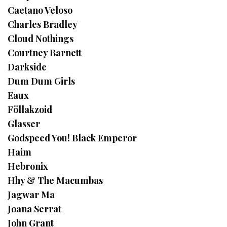
Caetano Veloso
Charles Bradley
Cloud Nothings
Courtney Barnett
Darkside
Dum Dum Girls
Eaux
Föllakzoid
Glasser
Godspeed You! Black Emperor
Haim
Hebronix
Hhy & The Macumbas
Jagwar Ma
Joana Serrat
John Grant